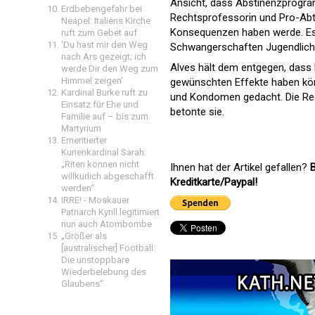
Ansicht, dass Abstinenzprogramm
Erdbebengefahr bei
Rechtsprofessorin und Pro-Abtr
Neapel: Italiens Kirche
Konsequenzen haben werde. Es 
ruft zum Gebet auf
'Du hast mir den Weg
Schwangerschaften Jugendliche
nach Ars gezeigt; ich
Alves hält dem entgegen, dass
werde Dir den Weg zum
Himmel zeigen'
gewünschten Effekte haben kö
Kardinal Burke ruft zu
und Kondomen gedacht. Die Re
Einsatz für Ehe und
betonte sie.
Familie auf – bis zum
Martyrium
Emeritierter
Kurienkardinal Sarah:
„Riten können nicht
Ihnen hat der Artikel gefallen?
B
willkürlich abgeschafft
Kreditkarte/Paypal!
werden“
IRRE! - Moskauer
Patriarch Kyrill legitimiert
nun auch Atombombe
„Größer als
[australischer] Football:
Die unstoppbare
Wiederbelebung des
Glaubens“