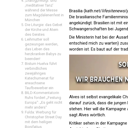
‚Dialogpredigt‘ und
‚meditativer Tanz’
während der Messe
Brasilia (kath.net/
lifesitenews
/j
zum Magdalenenfest in
Die brasilianische Familienmin
München
angekündigt. Brasilien ist mit 
Die Liturgie: das Gebet
Schwangerschaften bei Jugendl
der Kirche und Atem
des Geistes
Die Ministerin hat bei der Ausa
Leihmutter soll
entschied mich zu warten) zus
gezwungen werden,
worden ist. Es baut auf der trad
das Leben des
herzkranken Babys zu
beenden!
Bistum Huelva führt
verbindliches
zweijähriges
Katechumenat für
erwachsene
Taufbewerber ein
BILD-Kommentatorin
Alves ist selbst evangelikale C
Ruhs fordert „Festung
darauf zurück, dass die jungen
Europa“: „Es geht nicht
mehr anders“
stehen. Hier will die Kampagne 
Fulda: Werbung für
sagt Alves wörtlich.
Christopher Street Day
mit dem heiligen
Kritiker sehen in der Kampagne
Bonifatius