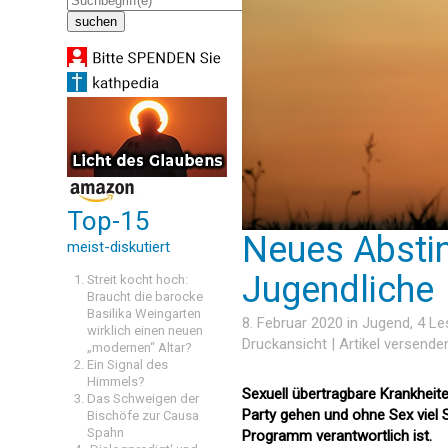
Top-15
Neues Abstin
meist-diskutiert
Jugendliche
Streit kocht hoch:
Braucht die barocke
Basilika Weingarten
8. Februar 2020 in
Jugend
, 4 L
wirklich einen neuen
Druckansicht
|
Artikel versende
„modernen“ Altar?
Ein Signal des
Himmels?
Sexuell übertragbare Krankhei
Das Schweigen der
Party gehen und ohne Sex viel Sp
Bischöfe zur Causa
Spahn
Programm verantwortlich ist.