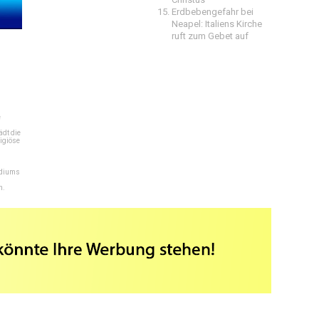
Erdbebengefahr bei
Neapel: Italiens Kirche
ruft zum Gebet auf
e
dt die
igiöse
ediums
n.