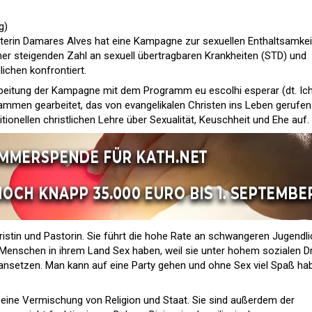
g)
isterin Damares Alves hat eine Kampagne zur sexuellen Enthaltsamkei
einer steigenden Zahl an sexuell übertragbaren Krankheiten (STD) und
ichen konfrontiert.
rbeitung der Kampagne mit dem Programm eu escolhi esperar (dt. Ic
ammen gearbeitet, das von evangelikalen Christen ins Leben gerufen
itionellen christlichen Lehre über Sexualität, Keuschheit und Ehe auf.
hristin und Pastorin. Sie führt die hohe Rate an schwangeren Jugendl
 Menschen in ihrem Land Sex haben, weil sie unter hohem sozialen D
ansetzen. Man kann auf eine Party gehen und ohne Sex viel Spaß hab
 eine Vermischung von Religion und Staat. Sie sind außerdem der