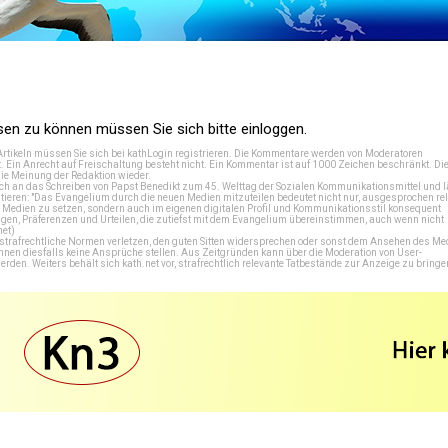
n zu können müssen Sie sich bitte einloggen.
Artikeln müssen Sie sich bei
kathLogin registrieren
. Die Kommentare werden von Moderatoren
t. Ein Anrecht auf Freischaltung besteht nicht. Ein Kommentar ist auf 1000 Zeichen beschränkt. Di
e Meinung der Redaktion wieder.
 an das Schreiben von Papst Benedikt zum 45. Welttag der Sozialen Kommunikationsmittel und lä
tieren: "Das Evangelium durch die neuen Medien mitzuteilen bedeutet nicht nur, ausgesprochen rel
en Medien zu setzen, sondern auch im eigenen digitalen Profil und Kommunikationsstil konsequent
en, Präferenzen und Urteilen, die zutiefst mit dem Evangelium übereinstimmen, auch wenn nicht
net
)
e strafrechtliche Normen verletzen, den guten Sitten widersprechen oder sonst dem Ansehen des M
önnen diesfalls keine Ansprüche stellen. Aus Zeitgründen kann über die Moderation von User-
en. Weiters behält sich kath.net vor, strafrechtlich relevante Tatbestände zur Anzeige zu bringe