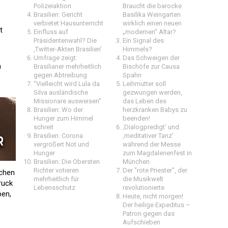
Polizeiaktion
Braucht die barocke
Brasilien: Gericht
Basilika Weingarten
verbietet Hausunterricht
wirklich einen neuen
t
Einfluss auf
„modernen“ Altar?
Präsidentenwahl? Die
Ein Signal des
‚Twitter-Akten Brasilien’
Himmels?
Umfrage zeigt:
Das Schweigen der
h
Brasilianer mehrheitlich
Bischöfe zur Causa
gegen Abtreibung
Spahn
"Vielleicht wird Lula da
Leihmutter soll
Silva ausländische
gezwungen werden,
Missionare ausweisen"
das Leben des
Brasilien: Wo der
herzkranken Babys zu
Hunger zum Himmel
beenden!
schreit
‚Dialogpredigt‘ und
Brasilien: Corona
‚meditativer Tanz’
vergrößert Not und
während der Messe
Hunger
zum Magdalenenfest in
Brasilien: Die Obersten
München
Richter votieren
Der "rote Priester", der
ichen
mehrheitlich für
die Musikwelt
ruck
Lebensschutz
revolutionierte
en,
Heute, nicht morgen!
Der heilige Expeditus –
Patron gegen das
Aufschieben