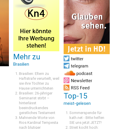
Mehr zu
Brasilien
Brasilien: Eltern zu
Haftstrafe verurteilt, weil
sie ihre Töchter zu
Hause unterrichteten
Brasilien: 26-jähriger
Top-15
Seminarist stirbt –
hinterlässt
meist-gelesen
beeindruckendes
geistliches Testament
Sommerspende für
Mahnende Worte von
kath.net - Bitte helfen
Rios Kardinal Tempesta
SIE uns jetzt JETZT!
nach blutiger
Streit kocht hoch: