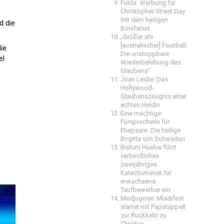
Fulda: Werbung für
Christopher Street Day
mit dem heiligen
d die
Bonifatius
„Größer als
[australischer] Football:
ie
Die unstoppbare
el
Wiederbelebung des
Glaubens“
Joan Leslie: Das
Hollywood-
Glaubenszeugnis einer
echten Heldin
Eine mächtige
Fürsprecherin für
Ehepaare: Die heilige
Birgitta von Schweden
Bistum Huelva führt
verbindliches
zweijähriges
Katechumenat für
erwachsene
Taufbewerber ein
Medjugorje: Mladifest
startet mit Papstappell
zur Rückkehr zu
Christus