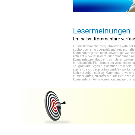
Lesermeinungen
Um selbst Kommentare verfasse
Für die Kommentiermöglichkeit von kath.net-
stichprobenartig überprüft und freigeschalte
Kommentare geben nicht notwendigerweise di
kath.net verweist in dem Zusammenhang auch
Kommentatoren dazu ein, sich daran zu orien
Inhalte auf die Plattformen der verschieden
Zeugnis abzulegen hinsichtlich Entscheidung
explizit davon gesprochen wird." (
www.kath.
kath.net behält sich vor, Kommentare, welch
zuwiderlaufen, zu entfernen. Die Benutzer k
Kommentaren keine Korrespondenz geführt werd