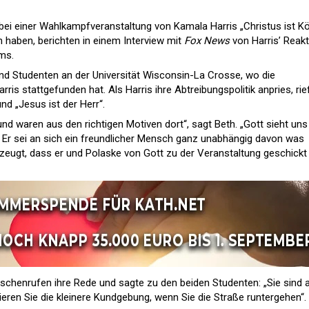
 bei einer Wahlkampfveranstaltung von Kamala Harris „Christus ist Kö
n haben, berichten in einem Interview mit
Fox News
von Harris’ Reakt
ms.
nd Studenten an der Universität Wisconsin-La Crosse, wo die
is stattgefunden hat. Als Harris ihre Abtreibungspolitik anpries, rie
und „Jesus ist der Herr“.
d waren aus den richtigen Motiven dort“, sagt Beth. „Gott sieht uns 
 Er sei an sich ein freundlicher Mensch ganz unabhängig davon was
rzeugt, dass er und Polaske von Gott zu der Veranstaltung geschickt
schenrufen ihre Rede und sagte zu den beiden Studenten: „Sie sind 
eren Sie die kleinere Kundgebung, wenn Sie die Straße runtergehen“.