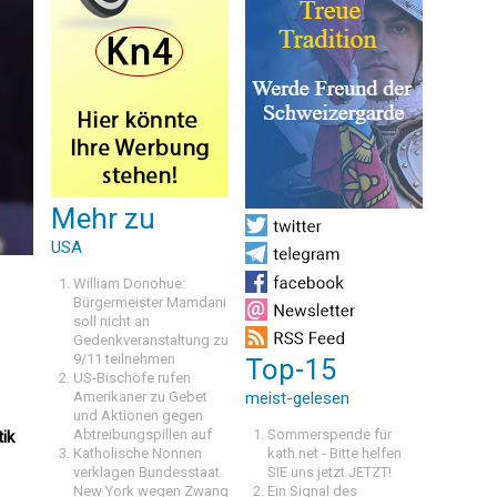
Mehr zu
USA
William Donohue:
Bürgermeister Mamdani
soll nicht an
Gedenkveranstaltung zu
9/11 teilnehmen
Top-15
US-Bischöfe rufen
Amerikaner zu Gebet
meist-gelesen
und Aktionen gegen
Abtreibungspillen auf
Sommerspende für
tik
Katholische Nonnen
kath.net - Bitte helfen
verklagen Bundesstaat
SIE uns jetzt JETZT!
New York wegen Zwang
Ein Signal des