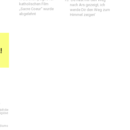
katholischen Film
nach Ars gezeigt; ich
„Sacre Coeur“ wurde
werde Dir den Weg zum
abgelehnt
Himmel zeigen'
e
dt die
igiöse
ediums