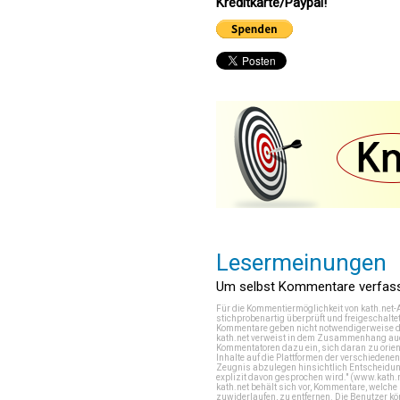
Kreditkarte/Paypal!
Lesermeinungen
Um selbst Kommentare verfasse
Für die Kommentiermöglichkeit von kath.net-
stichprobenartig überprüft und freigeschalte
Kommentare geben nicht notwendigerweise di
kath.net verweist in dem Zusammenhang auch
Kommentatoren dazu ein, sich daran zu orien
Inhalte auf die Plattformen der verschieden
Zeugnis abzulegen hinsichtlich Entscheidung
explizit davon gesprochen wird." (
www.kath.
kath.net behält sich vor, Kommentare, welch
zuwiderlaufen, zu entfernen. Die Benutzer k