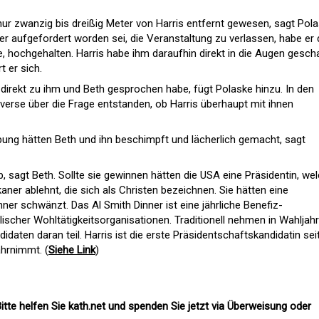
nur zwanzig bis dreißig Meter von Harris entfernt gewesen, sagt Pola
er aufgefordert worden sei, die Veranstaltung zu verlassen, habe er
, hochgehalten. Harris habe ihm daraufhin direkt in die Augen gesch
t er sich.
is direkt zu ihm und Beth gesprochen habe, fügt Polaske hinzu. In den
verse über die Frage entstanden, ob Harris überhaupt mit ihnen
ung hätten Beth und ihn beschimpft und lächerlich gemacht, sagt
, sagt Beth. Sollte sie gewinnen hätten die USA eine Präsidentin, we
ner ablehnt, die sich als Christen bezeichnen. Sie hätten eine
nner schwänzt. Das Al Smith Dinner ist eine jährliche Benefiz-
ischer Wohltätigkeitsorganisationen. Traditionell nehmen in Wahljah
idaten daran teil. Harris ist die erste Präsidentschaftskandidatin sei
ahrnimmt. (
Siehe Link
)
itte helfen Sie kath.net und spenden Sie jetzt via Überweisung oder