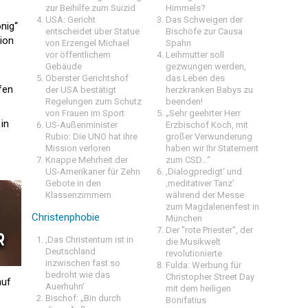
zur Beihilfe zum Suizid
Himmels?
USA: Gericht
Das Schweigen der
nig“
entscheidet über Statue
Bischöfe zur Causa
ion
von Erzengel Michael
Spahn
vor öffentlichem
Leihmutter soll
Gebäude
gezwungen werden,
Oberster Gerichtshof
das Leben des
fen
der USA bestätigt
herzkranken Babys zu
Regelungen zum Schutz
beenden!
von Frauen im Sport
„Sehr geehrter Herr
in
US-Außenminister
Erzbischof Koch, mit
Rubio: Die UNO hat ihre
großer Verwunderung
Mission verloren
haben wir Ihr Statement
Knappe Mehrheit der
zum CSD…“
US-Amerikaner für Zehn
‚Dialogpredigt‘ und
Gebote in den
‚meditativer Tanz’
Klassenzimmern
während der Messe
zum Magdalenenfest in
Christenphobie
München
Der "rote Priester", der
‚Das Christentum ist in
die Musikwelt
Deutschland
revolutionierte
inzwischen fast so
Fulda: Werbung für
bedroht wie das
Christopher Street Day
auf
Auerhuhn‘
mit dem heiligen
Bischof: „Bin durch
Bonifatius