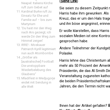
(
Siehe Link
)
Neapel: Italiens Kirche
ruft zum Gebet auf
Sie seien zu diesem Zeitpunkt 
Kardinal Burke ruft zu
Harris habe ihm gewunken. Als 
Einsatz für Ehe und
Kreuz, das er um den Hals trage
Familie auf – bis zum
und ihn böse angegrinst, erinner
Martyrium
'Du hast mir den Weg
Er wolle klarstellen, dass Harr
nach Ars gezeigt; ich
sozialen Medien ist eine Kontro
werde Dir den Weg zum
Himmel zeigen'
gesprochen habe.
IRRE! - Moskauer
Andere Teilnehmer der Kundgeb
Patriarch Kyrill legitimiert
Polaske.
nun auch Atombombe
„Größer als
Harris lehne das Christentum ab
[australischer] Football:
mehr als 50 Prozent der Amerika
Die unstoppbare
Wiederbelebung des
Präsidentin, die das Al Smith Di
Glaubens“
Veranstaltung zugunsten kathol
Mladifest in Medjugorje
die beiden Präsidentschaftskand
endet mit Sendung in
Jahren, die den Termin nicht w
alle Welt
Ihnen hat der Artikel gefallen?
B