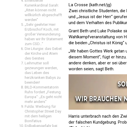
Emeritierter
La Crosse (kath.net/jg)
Kurienkardinal Sarah:
„Riten können nicht
Zwei christliche Studenten, die
willkürlich abgeschafft
und „Jesus ist der Herr“ gerufe
werden“
und dem Verhalten des Publiku
„Sehr geehrter Herr
Erzbischof Koch, mit
Grant Beth und Luke Polaske si
großer Verwunderung
Wahlkampfveranstaltung von Harr
haben wir Ihr Statement
die beiden „Christus ist König“ 
zum CSD…“
Die Liturgie: das Gebet
„Wir haben Gottes Werk getan un
der Kirche und Atem
diesem Moment“, fügt er hinzu.
des Geistes
andere denken, aber er sei übe
Leihmutter soll
gezwungen werden,
worden seien, sagt Beth.
das Leben des
herzkranken Babys zu
beenden!
BILD-Kommentatorin
Ruhs fordert „Festung
Europa“: „Es geht nicht
mehr anders“
Fulda: Werbung für
Christopher Street Day
Harris unterbrach nach den Zwi
mit dem heiligen
Bonifatius
der falschen Kundgebung. Probi
Erdbebengefahr bei