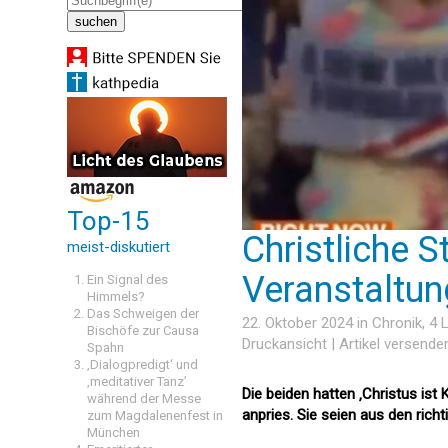
Top-15
Christliche 
meist-diskutiert
Veranstaltun
Ein Signal des
Himmels?
Das Schweigen der
22. Oktober 2024 in
Chronik
, 4
Bischöfe zur Causa
Druckansicht
|
Artikel versende
Spahn
‚Dialogpredigt‘ und
‚meditativer Tanz’
Die beiden hatten ‚Christus ist K
während der Messe
anpries. Sie seien aus den rich
zum Magdalenenfest in
München