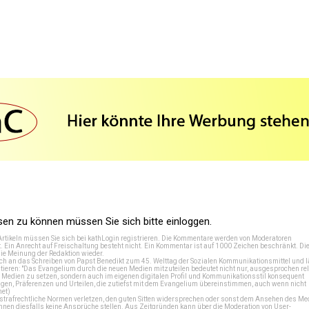
n zu können müssen Sie sich bitte einloggen.
Artikeln müssen Sie sich bei
kathLogin registrieren
. Die Kommentare werden von Moderatoren
t. Ein Anrecht auf Freischaltung besteht nicht. Ein Kommentar ist auf 1000 Zeichen beschränkt. Di
e Meinung der Redaktion wieder.
 an das Schreiben von Papst Benedikt zum 45. Welttag der Sozialen Kommunikationsmittel und lä
tieren: "Das Evangelium durch die neuen Medien mitzuteilen bedeutet nicht nur, ausgesprochen rel
en Medien zu setzen, sondern auch im eigenen digitalen Profil und Kommunikationsstil konsequent
en, Präferenzen und Urteilen, die zutiefst mit dem Evangelium übereinstimmen, auch wenn nicht
net
)
e strafrechtliche Normen verletzen, den guten Sitten widersprechen oder sonst dem Ansehen des M
önnen diesfalls keine Ansprüche stellen. Aus Zeitgründen kann über die Moderation von User-