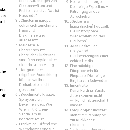
diese Äußerungen von
Heute, nicht morgen!
Staatsanwälten und
Der heilige Expeditus –
ske.
Richtern verletzt. Das ist
Patron gegen das
 das
Hassrede“
Aufschieben
„Christen in Europa
aut
„Größer als
sehen sich zunehmend
[australischer] Football:
Hass und
Die unstoppbare
Diskriminierung
Wiederbelebung des
ausgesetzt“
Glaubens“
Meldestelle
Joan Leslie: Das
Christenschutz:
Hollywood-
Christliche Flüchtlinge
Glaubenszeugnis einer
sind fassungslos über
echten Heldin
Skandal-Ausstellung
Eine mächtige
„Aufgrund der
Fürsprecherin für
lche
religiösen Ausrichtung
Ehepaare: Die heilige
können wir Ihre
Birgitta von Schweden
Dreharbeiten nicht
Emeritierter
ren
gestatten“
Kurienkardinal Sarah:
„Beschmierte Kreuze,
t 40
„Riten können nicht
Sprayparolen,
willkürlich abgeschafft
Bekennervideo: Wie
werden“
Wien mit Kirchen-
Medjugorje: Mladifest
Vandalismus
startet mit Papstappell
konfrontiert ist“
zur Rückkehr zu
Frankreich: Öffentliche
Christus
Werbekampagne für
'Du hast mir den Weg