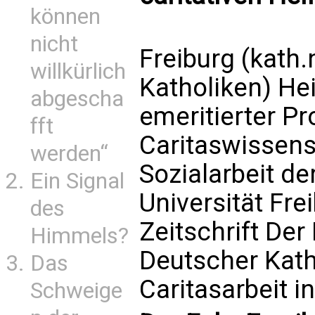
können
nicht
Freiburg (kath.
willkürlich
Katholiken
) He
abgescha
emeritierter Pr
fft
Caritaswissens
werden“
Sozialarbeit de
Ein Signal
Universität Fre
des
Zeitschrift Der
Himmels?
Deutscher Katho
Das
Caritasarbeit i
Schweige