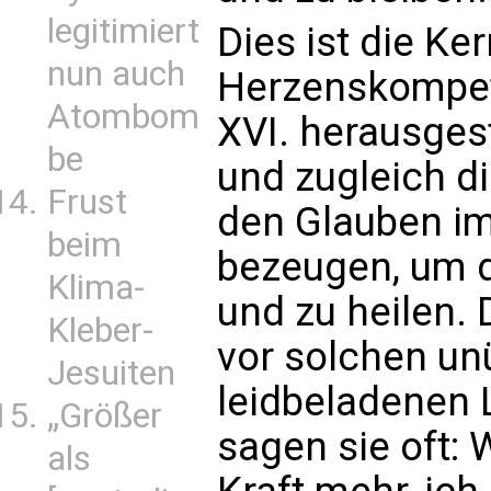
legitimiert
Dies ist die Ker
nun auch
Herzenskompet
Atombom
XVI. herausgest
be
und zugleich d
Frust
den Glauben im
beim
bezeugen, um 
Klima-
und zu heilen
Kleber-
vor solchen un
Jesuiten
leidbeladenen
„Größer
sagen sie oft: 
als