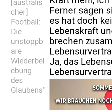
Kraft mehr, ich 
[australis
Ferner sagen si
cher]
es hat doch kei
Football:
Lebenskraft un
Die
brechen zusam
unstoppb
Lebensurvertra
are
Ja, das Lebensu
Wiederbel
ebung
Lebensurvertra
des
Glaubens“