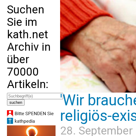
Suchen
Sie im
kath.net
Archiv in
über
70000
Artikeln:
'Wir brauch
religiös-exi
28. September