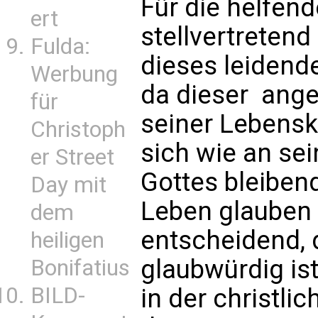
Für die helfend
ert
stellvertretend
Fulda:
dieses leidend
Werbung
da dieser  ang
für
seiner Lebensk
Christoph
sich wie an se
er Street
Gottes bleiben
Day mit
Leben glauben 
dem
entscheidend, 
heiligen
glaubwürdig ist
Bonifatius
BILD-
in der christli