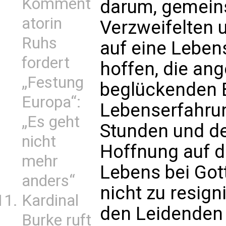
Komment
darum, gemein
atorin
Verzweifelten 
Ruhs
auf eine Lebens
fordert
hoffen, die an
„Festung
beglückenden 
Europa“:
Lebenserfahru
„Es geht
Stunden und de
nicht
Hoffnung auf di
mehr
Lebens bei Gott
anders“
nicht zu resign
Kardinal
den Leidenden 
Burke ruft