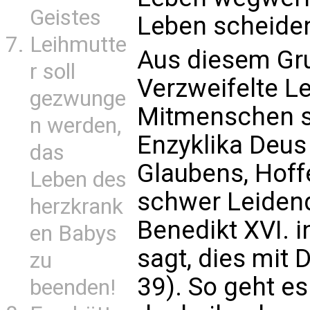
Geistes
Leben scheide
Leihmutte
Aus diesem Gru
r soll
Verzweifelte L
gezwunge
Mitmenschen st
n werden,
Enzyklika Deus
das
Glaubens, Hoff
Leben des
schwer Leidend
herzkrank
Benedikt XVI.
en Babys
sagt, dies mit
zu
39). So geht es
beenden!