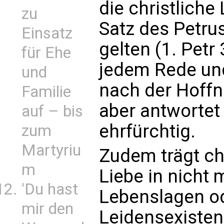
die christliche
zu
Satz des Petru
Einsatz
gelten (1. Petr 3
für Ehe
jedem Rede und
und
nach der Hoffnu
Familie
aber antwortet
auf – bis
ehrfürchtig.
zum
Martyriu
Zudem trägt ch
m
Liebe in nicht
'Du hast
Lebenslagen od
mir den
Leidensexistenz