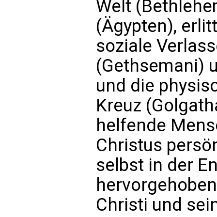
Welt (Bethlehe
(Ägypten), erlit
soziale Verlas
(Gethsemani) u
und die physis
Kreuz (Golgath
helfende Mens
Christus persön
selbst in der E
hervorgehoben 
Christi und sei