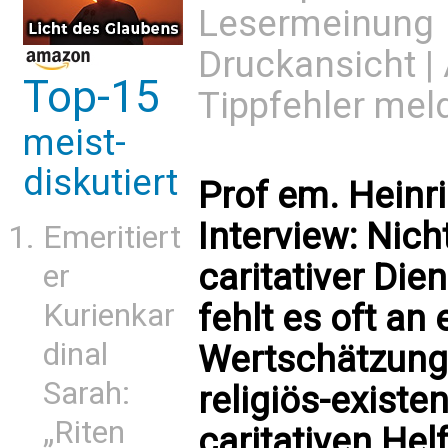
Lesermeinung
Druckansicht
|
Top-15
Tippfehler mel
meist-
diskutiert
Prof em. Heinr
Interview: Nic
Emeritiert
caritativer Die
er
fehlt es oft a
Kurienkar
dinal
Wertschätzung b
Sarah:
religiös-existe
„Riten
caritativen Helf