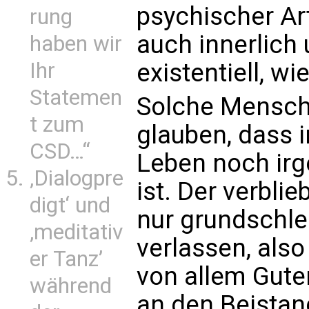
psychischer Art
rung
auch innerlich 
haben wir
existentiell, wi
Ihr
Statemen
Solche Mensch
t zum
glauben, dass i
CSD…“
Leben noch irg
‚Dialogpre
ist. Der verblie
digt‘ und
nur grundschlec
‚meditativ
verlassen, also
er Tanz’
von allem Gute
während
an den Beistan