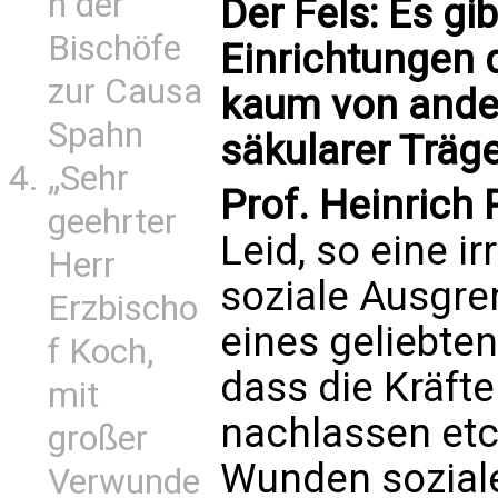
n der
Der Fels: Es gi
Bischöfe
Einrichtungen d
zur Causa
kaum von ande
Spahn
säkularer Träg
„Sehr
Prof. Heinrich
geehrter
Leid, so eine i
Herr
soziale Ausgre
Erzbischo
eines geliebte
f Koch,
dass die Kräfte
mit
nachlassen etc.
großer
Wunden soziale
Verwunde