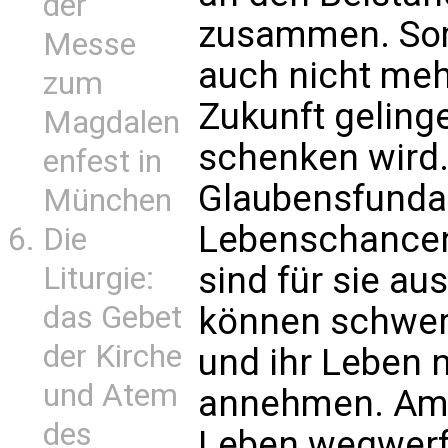
der
zusammen. Som
Messe
auch nicht meh
zum
Zukunft gelin
Magdalen
schenken wird.
enfest in
Glaubensfunda
München
Lebenschancen
Die
sind für sie aus
Liturgie:
das Gebet
können schwer
der Kirche
und ihr Leben n
und Atem
annehmen. Am l
des
Leben wegwerfe