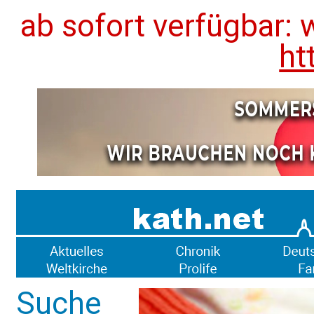
ab sofort verfügbar: 
ht
Suche