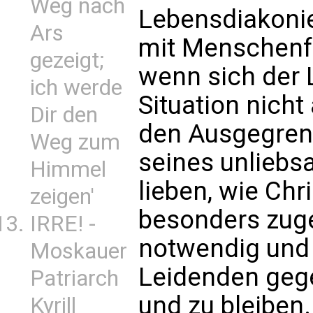
Weg nach
Lebensdiakoni
Ars
mit Menschenfr
gezeigt;
wenn sich der L
ich werde
Situation nicht 
Dir den
den Ausgegrenz
Weg zum
seines unlieb
Himmel
lieben, wie Ch
zeigen'
besonders zuge
IRRE! -
notwendig und
Moskauer
Leidenden gege
Patriarch
und zu bleiben.
Kyrill