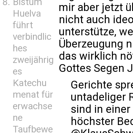
Bistum
mir aber jetzt 
Huelva
nicht auch ide
führt
unterstütze, we
verbindlic
Überzeugung ni
hes
das wirklich n
zweijährig
Gottes Segen J
es
Katechu
Gerichte spr
menat für
untadeliger R
erwachse
sind in eine
ne
höchster Be
Taufbewe