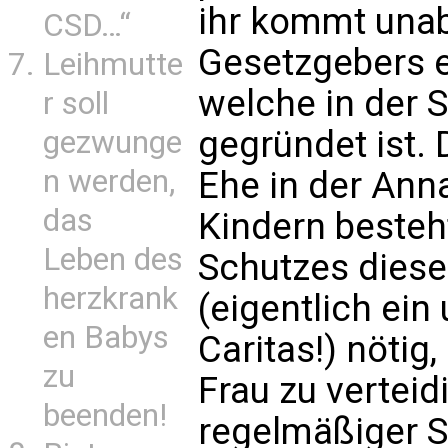
ihr kommt una
CSD…“
Gesetzgebers ei
Leihmutte
welche in der
r soll
gegründet ist. 
gezwunge
n werden,
Ehe in der An
das
Kindern besteh
Leben des
Schutzes diese
herzkrank
(eigentlich ein
en Babys
Caritas!) nötig
zu
Frau zu verteidi
beenden!
regelmäßiger S