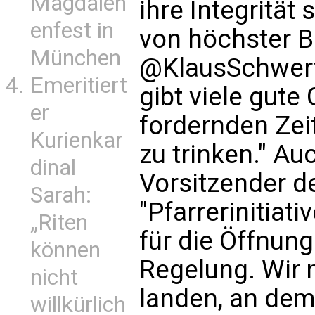
Magdalen
ihre Integrität
enfest in
von höchster 
München
@KlausSchwertn
Emeritiert
gibt viele gute
er
fordernden Zei
Kurienkar
zu trinken." Au
dinal
Vorsitzender d
Sarah:
"Pfarrerinitiati
„Riten
für die Öffnung
können
Regelung. Wir
nicht
landen, an dem
willkürlich