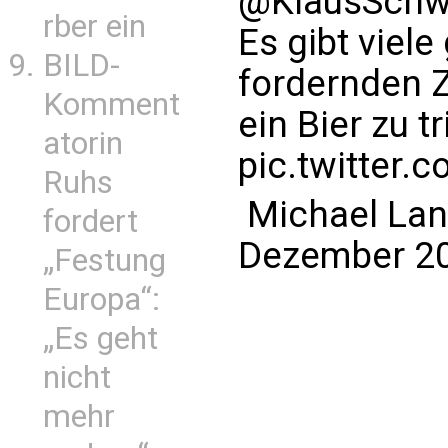
@KlausSchw
rber ein
Es gibt viele
BILD-
fordernden 
Komment
ein Bier zu t
atorin
pic.twitter
Ruhs
 Michael La
fordert
Dezember 2
„Festung
Europa“:
„Es geht
nicht
mehr