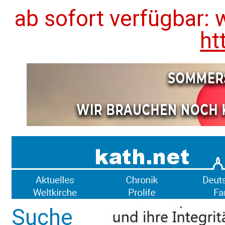
ab sofort verfügbar: 
ht
Suche