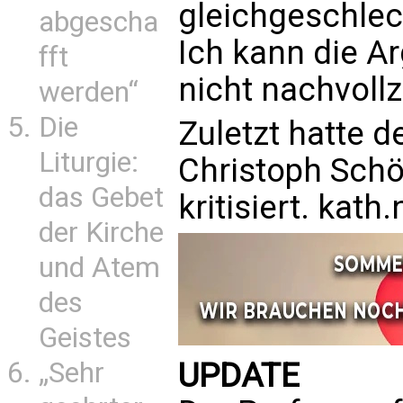
gleichgeschlec
abgescha
Ich kann die 
fft
nicht nachvollz
werden“
Die
Zuletzt hatte d
Liturgie:
Christoph Schö
das Gebet
kritisiert.
kath.
der Kirche
und Atem
des
Geistes
UPDATE
„Sehr