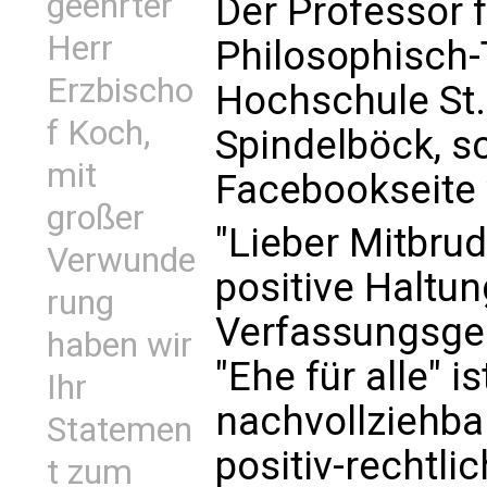
geehrter
Der Professor 
Herr
Philosophisch
Erzbischo
Hochschule St.
f Koch,
Spindelböck, s
mit
Facebookseite 
großer
"Lieber Mitbru
Verwunde
positive Haltu
rung
Verfassungsger
haben wir
"Ehe für alle" i
Ihr
nachvollziehbar
Statemen
positiv-rechtli
t zum