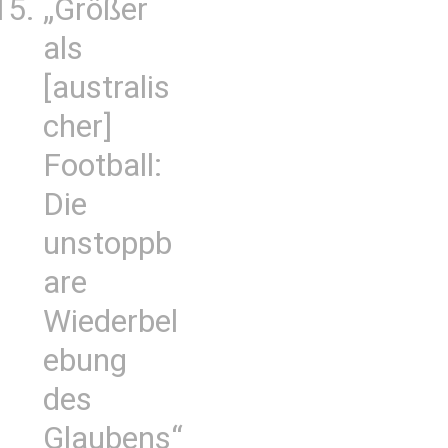
„Größer
als
[australis
cher]
Football:
Die
unstoppb
are
Wiederbel
ebung
des
Glaubens“