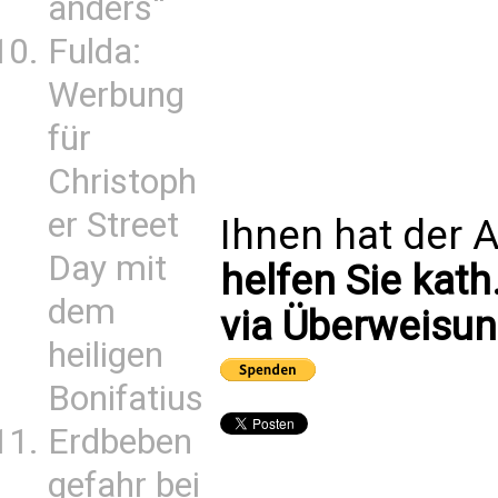
anders“
Fulda:
Werbung
für
Christoph
er Street
Ihnen hat der A
Day mit
helfen Sie kath
dem
via Überweisun
heiligen
Bonifatius
Erdbeben
gefahr bei