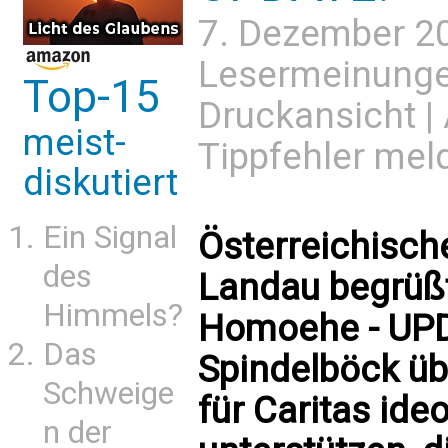
7. Dezember 2
Lesermeinung
Top-15
Druckansicht
|
meist-
Tippfehler mel
diskutiert
Ein Signal
Österreichisch
des
Landau begrüßt
Himmels?
Homoehe - UPD
Das
Spindelböck üb
Schweige
für Caritas ide
n der