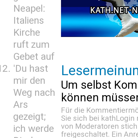
Neapel:
Italiens
Kirche
ruft zum
Gebet auf
Lesermeinu
'Du hast
mir den
Um selbst Kom
Weg nach
können müssen 
Ars
Für die Kommentiermög
gezeigt;
Sie sich bei
kathLogin 
von Moderatoren stich
ich werde
freigeschaltet. Ein Anr