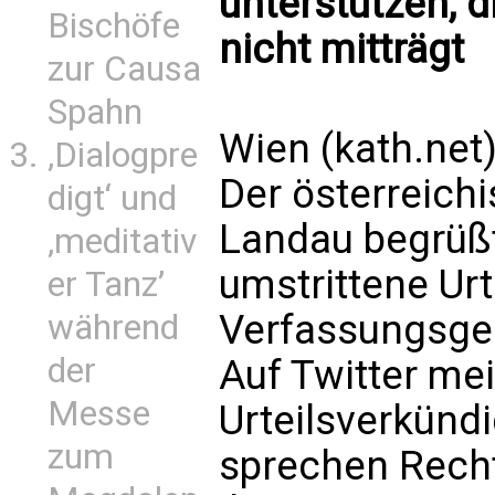
unterstützen, di
Bischöfe
nicht mitträgt
zur Causa
Spahn
Wien (kath.net
‚Dialogpre
Der österreich
digt‘ und
Landau begrüßt
‚meditativ
umstrittene Urt
er Tanz’
Verfassungsge
während
der
Auf Twitter me
Messe
Urteilsverkündi
zum
sprechen Recht