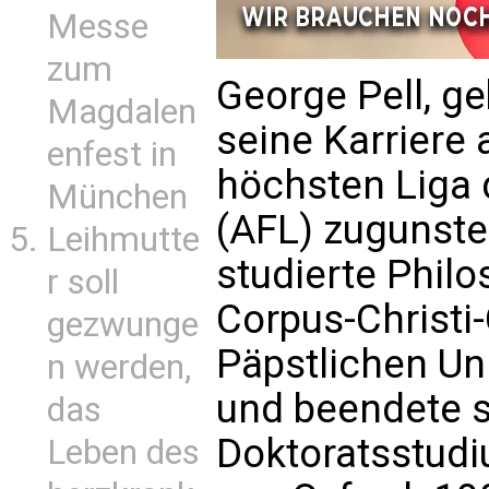
Messe
zum
George Pell, ge
Magdalen
seine Karriere a
enfest in
höchsten Liga 
München
(AFL) zugunste
Leihmutte
studierte Phil
r soll
Corpus-Christi-
gezwunge
Päpstlichen Un
n werden,
und beendete s
das
Doktoratsstudi
Leben des