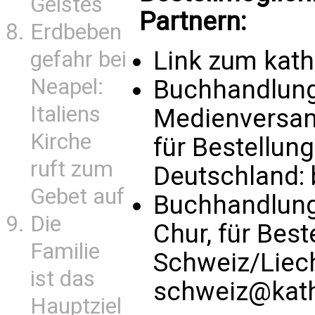
Geistes
Partnern:
Erdbeben
Link zum kat
gefahr bei
Neapel:
Buchhandlung 
Italiens
Medienversand
Kirche
für Bestellun
ruft zum
Deutschland:
Gebet auf
Buchhandlung
Die
Chur, für Bes
Familie
Schweiz/Liec
ist das
schweiz@kath
Hauptziel