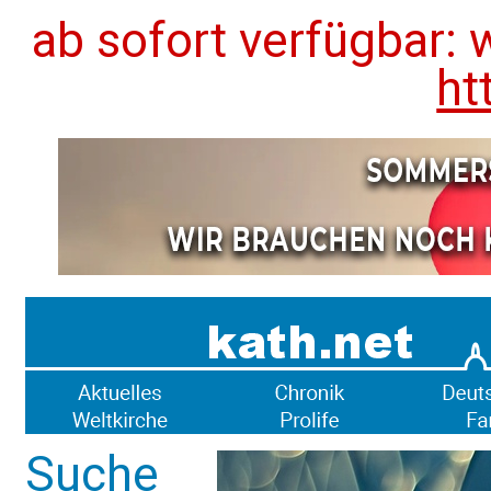
ab sofort verfügbar: 
ht
Suche