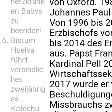
herzkrank
von Oxford. 19
en Babys
Johannes Paul 
zu
Von 1996 bis 2
beenden!
Erzbischofs v
Bistum
bis 2014 des E
Huelva
aus. Papst Fra
führt
Kardinal Pell 
verbindlic
Wirtschaftssek
hes
2017 wurde er
zweijährig
Beschuldigunge
es
Missbrauchs z
Katechu