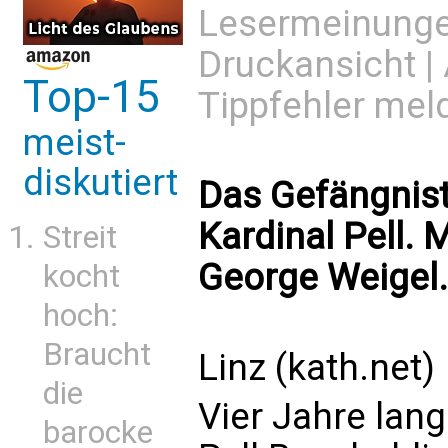
Lesermeinung
Druckansicht
|
Top-15
Tippfehler mel
meist-
diskutiert
Das Gefängnis
Kardinal Pell. 
Streit
George Weigel.
kocht
hoch:
Braucht
Linz (kath.net)
die
Vier Jahre lan
barocke