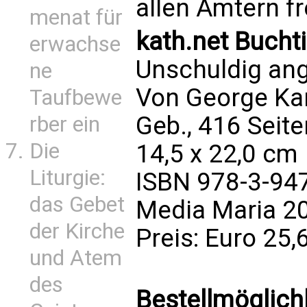
allen Ämtern fre
menat für
kath.net Bucht
erwachse
Unschuldig ange
ne
Von George Kar
Taufbewe
Geb., 416 Seite
rber ein
Die
14,5 x 22,0 cm
Liturgie:
ISBN 978-3-94
das Gebet
Media Maria 2
der Kirche
Preis: Euro 25
und Atem
des
Bestellmöglich