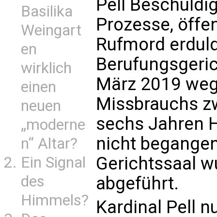
Pell Beschuldi
Basilika
Prozesse, öffe
Weingart
Rufmord erduld
en
Berufungsgerich
wirklich
März 2019 weg
einen
Missbrauchs z
neuen
sechs Jahren Ha
„moderne
nicht begangen
n“ Altar?
Gerichtssaal w
Ein Signal
des
abgeführt.
Himmels?
Kardinal Pell n