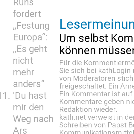
Ruhs
fordert
Lesermeinu
„Festung
Europa“:
Um selbst Kom
„Es geht
können müssen 
nicht
Für die Kommentiermög
Sie sich bei
kathLogin 
mehr
von Moderatoren stich
anders“
freigeschaltet. Ein Anr
Ein Kommentar ist auf
'Du hast
Kommentare geben nic
mir den
Redaktion wieder.
kath.net verweist in
Weg nach
Schreiben von Papst B
Ars
Kommunikationsmittel 