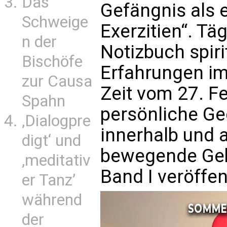
Das
Gefängnis als 
Schweige
Exerzitien“. Tä
n der
Notizbuch spiri
Bischöfe
Erfahrungen im
zur Causa
Zeit vom 27. Fe
Spahn
persönliche Ge
‚Dialogpre
innerhalb und 
digt‘ und
bewegende Gebet
‚meditativ
Band I veröffen
er Tanz’
während
der