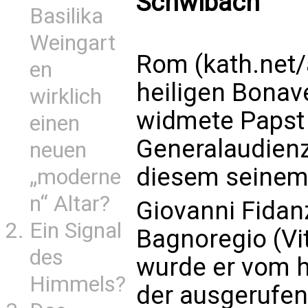
Schwibach
Basilika
Weingart
Rom (kath.net/a
en
heiligen Bonav
wirklich
widmete Papst 
einen
Generalaudien
neuen
diesem seinem
„moderne
n“ Altar?
Giovanni Fidan
Ein Signal
Bagnoregio (Vi
des
wurde er vom he
Himmels?
der ausgerufen