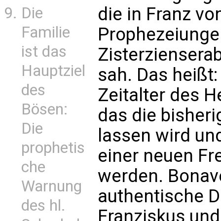
die in Franz vo
Die
Familie
Prophezeiunge
ist das
Zisterziensera
Hauptziel
sah. Das heißt:
des
Zeitalter des 
Bösen:
das die bisheri
Die
lassen wird un
prophetis
einer neuen Fre
che
werden. Bonave
Warnung
authentische D
des hl.
Franziskus und