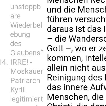
unstoppb
und die Mensch
are
führen versuch
Wiederbel
daraus ist das 
ebung
– die Wanders
des
Gott –, wo er z
Glaubens“
kommen, intell
IRRE! -
allein nicht au
Moskauer
Reinigung des 
Patriarch
das innere Au
Kyrill
Menschen, die 
legitimiert