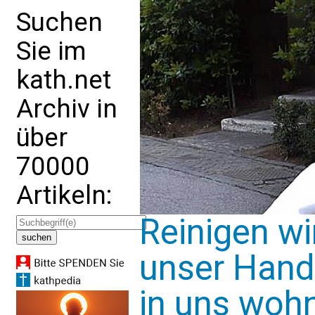
Suchen
Sie im
kath.net
Archiv in
über
70000
Artikeln:
Reinigen w
unser Hande
in uns woh