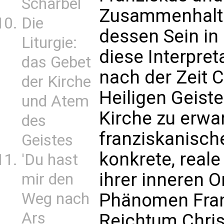
Scharbel
Zusammenhalt 
Die
dessen Sein in
Liturgie:
diese Interpret
das Gebet
nach der Zeit C
der Kirche
Heiligen Geiste
und Atem
Kirche zu erwa
des
franziskanisch
Geistes
konkrete, reale
'Du hast
ihrer inneren 
mir den
Weg nach
Phänomen Franz
Ars
Reichtum Christ