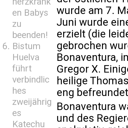
herzkrank
wurde am 7. Ma
en Babys
Juni wurde ein
zu
erzielt (die lei
beenden!
gebrochen wurd
Bistum
Bonaventura, i
Huelva
Gregor X. Eini
führt
verbindlic
heilige Thomas
hes
eng befreundet
zweijährig
Bonaventura w
es
und des Regier
Katechu