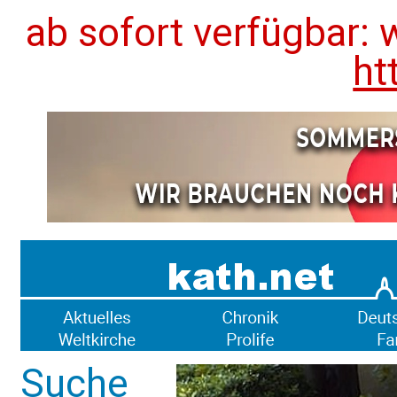
ab sofort verfügbar: 
ht
Suche