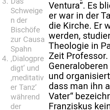
Das
Ventura“. Es b
Schweige
er war in der Ta
n der
die Kirche. Er 
Bischöfe
werden, studie
zur Causa
Theologie in Pa
Spahn
Zeit Professor
‚Dialogpre
Generaloberen
digt‘ und
und organisiert
‚meditativ
dass man ihn a
er Tanz’
Vater“ bezeichn
während
Franziskus kei
der