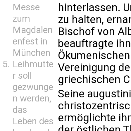
hinterlassen. 
Messe
zum
zu halten, ern
Magdalen
Bischof von Al
enfest in
beauftragte ihn
München
Ökumenischen K
Leihmutte
Vereinigung de
r soll
griechischen C
gezwunge
Seine augustin
n werden,
christozentris
das
ermöglichte ih
Leben des
der östlichen T