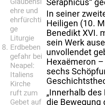
Glaubensl
Seraphicus“ ge
ehre und
In seiner zwei
ehrfürchti
Heiligen (10. M
ge
Benedikt XVI. 
Liturgie
sein Werk ausei
Erdbeben
unvollendet ge
gefahr bei
Hexaëmeron – 
Neapel:
sechs Schöpfun
Italiens
Geschichtstheo
Kirche
„Innerhalb des
ruft zum
die Bewegung d
Gebet auf