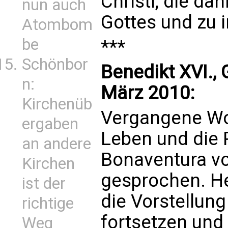
Christi, die da
nun auch
Gottes und zu i
Atombom
be
***
Schönbor
Benedikt XVI.,
n:
März 2010:
Kirchenüb
Vergangene Wo
ergaben
Leben und die P
an andere
Bonaventura v
Kirchen
gesprochen. He
ist der
die Vorstellung
richtige
fortsetzen und 
Weg