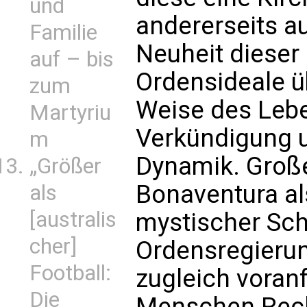
und
andererseits a
Familie
Neuheit dieser
auf – bis
Ordensideale ü
zum
Weise des Lebe
Martyriu
Verkündigung u
m
Dynamik. Groß
„Größer
Bonaventura als
als
[australis
mystischer Schr
cher]
Ordensregierun
Football:
zugleich voran
Die
Menschen Rechn