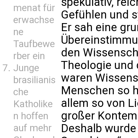
spekulativ, re
menat für
Gefühlen und s
erwachse
Er sah eine gr
ne
Übereinstimmu
Taufbewe
den Wissenscha
rber ein
Theologie und 
Junge
waren Wissens
brasilianis
Menschen so h
che
allem so von Li
Katholike
großer Kontempl
n hoffen
Deshalb wurde 
auf mehr