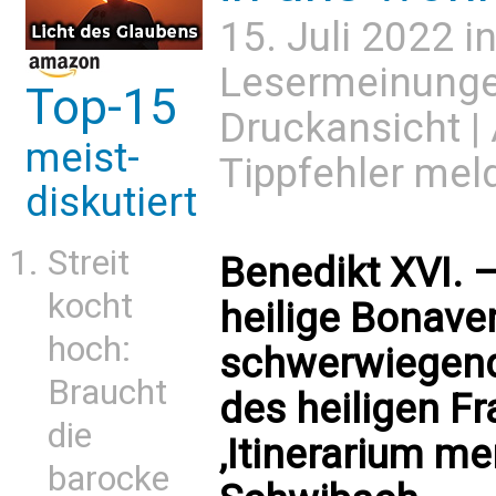
15. Juli 2022 i
Lesermeinung
Top-15
Druckansicht
|
meist-
Tippfehler mel
diskutiert
Streit
Benedikt XVI. –
kocht
heilige Bonave
hoch:
schwerwiegend
Braucht
des heiligen F
die
‚Itinerarium me
barocke