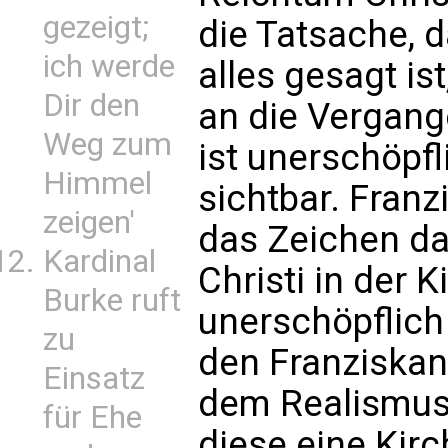
gezeigt;
die Tatsache, 
ich werde
alles gesagt ist
Dir den
an die Vergang
Weg zum
ist unerschöpf
Himmel
sichtbar. Franz
zeigen'
das Zeichen da
Kardinal
Christi in der K
Burke ruft
unerschöpflich
zu
den Franziskan
Einsatz
dem Realismus 
für Ehe
diese eine Kirc