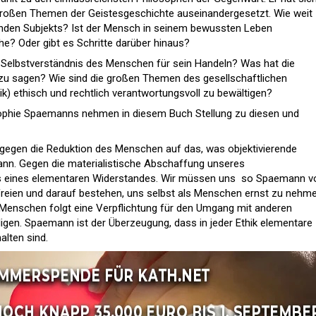
großen Themen der Geistesgeschichte auseinandergesetzt. Wie weit
kenden Subjekts? Ist der Mensch in seinem bewussten Leben
he? Oder gibt es Schritte darüber hinaus?
elbstverständnis des Menschen für sein Handeln? Was hat die
 zu sagen? Wie sind die großen Themen des gesellschaftlichen
hik) ethisch und rechtlich verantwortungsvoll zu bewältigen?
ophie Spaemanns nehmen in diesem Buch Stellung zu diesen und
egen die Reduktion des Menschen auf das, was objektivierende
ann. Gegen die materialistische Abschaffung unseres
s eines elementaren Widerstandes. Wir müssen uns  so Spaemann v
reien und darauf bestehen, uns selbst als Menschen ernst zu nehmen
enschen folgt eine Verpflichtung für den Umgang mit anderen
gen. Spaemann ist der Überzeugung, dass in jeder Ethik elementare
lten sind.