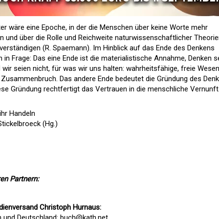
er wäre eine Epoche, in der die Menschen über keine Worte mehr
en und über die Rolle und Reichweite naturwissenschaftlicher Theori
erständigen (R. Spaemann). Im Hinblick auf das Ende des Denkens
in Frage: Das eine Ende ist die materialistische Annahme, Denken s
 wir seien nicht, für was wir uns halten: wahrheitsfähige, freie Wesen
 Zusammenbruch. Das andere Ende bedeutet die Gründung des Den
ese Gründung rechtfertigt das Vertrauen in die menschliche Vernunft
 ihr Handeln
tickelbroeck (Hg.)
en Partnern:
dienversand Christoph Hurnaus:
h und Deutschland:
buch@kath.net