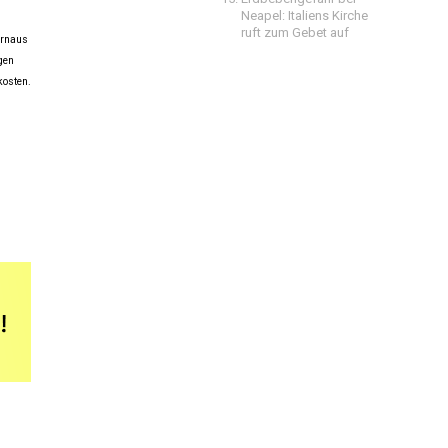
Neapel: Italiens Kirche
ruft zum Gebet auf
urnaus
gen
kosten.