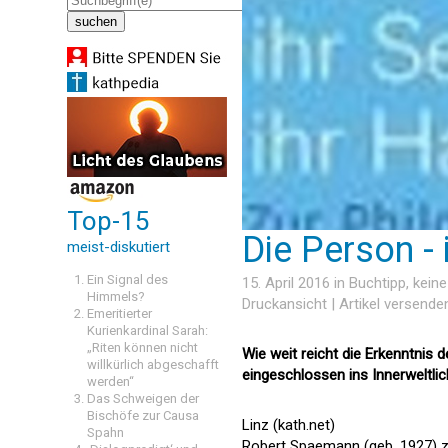
Top-15
Die Person - 
meist-diskutiert
Ein Signal des
15. April 2016 in
Buchtipp
, kein
Himmels?
Druckansicht
|
Artikel versende
Emeritierter
Kurienkardinal Sarah:
„Riten können nicht
Wie weit reicht die Erkenntnis
willkürlich abgeschafft
eingeschlossen ins Innerweltli
werden“
Das Schweigen der
Bischöfe zur Causa
Linz (kath.net)
Spahn
Robert Spaemann (geb. 1927) zä