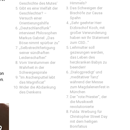
Himmels?
Geschichte des Mutes‘
Das Schweigen der
Gibt es eine Vielfalt der
Bischöfe zur Causa
Geschlechter? –
Spahn
Versuch einer
„Sehr geehrter Herr
Orientierungshilfe
Erzbischof Koch, mit
„Deutschlandfunk“
großer Verwunderung
interviewt Philosophen
haben wir Ihr Statement
Markus Gabriel: „Das
zum CSD…“
Böse nimmt spürbar zu“
Leihmutter soll
„Selbstrechtfertigung
gezwungen werden,
seiner sündhaften
das Leben des
Leidenschaften“
herzkranken Babys zu
Vom Verstummen der
beenden!
Wahrheit in der
‚Dialogpredigt‘ und
Schweigespirale
on
‚meditativer Tanz’
"Im Aschenputtel lebt
.
während der Messe
das Magnificat"
zum Magdalenenfest in
Wider die Abdankung
München
des Denkens
Der "rote Priester", der
die Musikwelt
revolutionierte
Fulda: Werbung für
Christopher Street Day
mit dem heiligen
Bonifatius