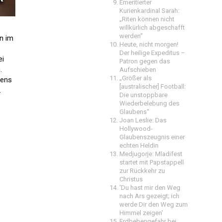
Emeritierter
Kurienkardinal Sarah:
„Riten können nicht
willkürlich abgeschafft
werden“
en im
Heute, nicht morgen!
Der heilige Expeditus –
ei
Patron gegen das
.
Aufschieben
„Größer als
kens
[australischer] Football:
.
Die unstoppbare
Wiederbelebung des
Glaubens“
Joan Leslie: Das
Hollywood-
Glaubenszeugnis einer
echten Heldin
Medjugorje: Mladifest
startet mit Papstappell
zur Rückkehr zu
Christus
'Du hast mir den Weg
nach Ars gezeigt; ich
werde Dir den Weg zum
Himmel zeigen'
Erdbebengefahr bei