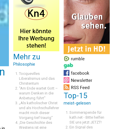
Mehr zu
Philosophie
ln
Tocquevilles
Liberalismus und das
Christentum
"Am Ende wartet Gott –
warum Denken in die
Top-15
Anbetung führt"
meist-gelesen
„Als katholischer Christ
und als Hochschullehrer
Sommerspende für
macht mich dieser
kath.net - Bitte helfen
Vorgang tief traurig“
SIE uns jetzt JETZT!
,Die Geschichte des
Ein Signal des
Westens ist eine
 in