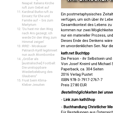
Neapel: Italiens Kirche
ruft zum Gebet auf
Kardinal Burke ruft zu
Ein postmetaphysisches Zeitalt
Einsatz für Ehe und
verfügen, um sich über ihr Leb
Familie auf – bis zum
Gesamtkontext des Lebens zu v
Martyrium
'Du hast mir den Weg
kommen nur zwei Möglichkeiten 
nach Ars gezeigt; ich
nur ein materieller Prozess, und
werde Dir den Weg zum
Dieses Ende des Denkens wäre
Himmel zeigen'
im unvordenklichen Sen. Nur di
IRRE! - Moskauer
Patriarch Kyrill legitimiert
kath.net Buchtipp
nun auch Atombombe
Die Person - ihr Selbstsein und
„Größer als
[australischer] Football:
Von Josef Kreiml und Michael S
Die unstoppbare
Paperback, ca. 304 Seiten
Wiederbelebung des
2016 Verlag Pustet
Glaubens“
ISBN 978-3-7917-2767-7
Frust beim Klima-
Preis 27.80 EUR
Kleber-Jesuiten
Bestellmöglichkeiten bei unser
-
Link zum
kathShop
-
Buchhandlung Christlicher Me
Für Bestellungen aus Österreic