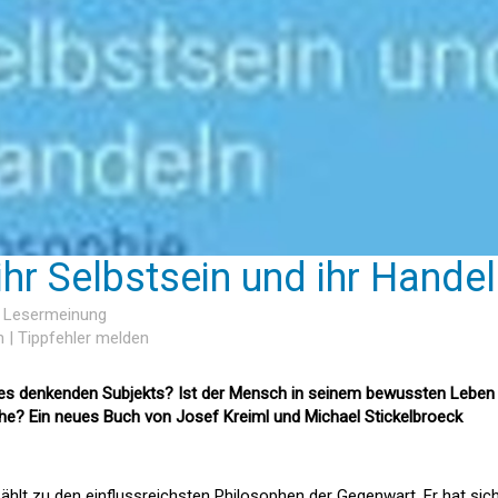
ihr Selbstsein und ihr Hande
e Lesermeinung
n
|
Tippfehler melden
 des denkenden Subjekts? Ist der Mensch in seinem bewussten Leben
che? Ein neues Buch von Josef Kreiml und Michael Stickelbroeck
hlt zu den einflussreichsten Philosophen der Gegenwart. Er hat sich