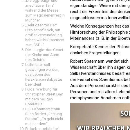
‚Dialogpredigt‘ und
eigenständiger Weise mit den 
‚meditativer Tanz’
während der Messe
reicht die Erkenntnis des den
zum Magdalenenfest in
eingeschlossen ins Innerweltlic
München
„Sehr geehrter Herr
Welche Konsequenzen hat das S
Erzbischof Koch, mit
Hirnforschung der Philosophie
großer Verwunderung
Miteinanders (z. B. in der Bioet
haben wir Ihr Statement
zum CSD…“
Kompetente Kenner der Philos
Die Liturgie: das Gebet
ähnlichen Fragestellungen.
der Kirche und Atem
des Geistes
Robert Spaemann wendet sich g
Leihmutter soll
Wissenschaft über ihn sagen k
gezwungen werden,
Selbstverständnisses bedarf e
das Leben des
der Fessel des Szientismus bef
herzkranken Babys zu
beenden!
Aus dem Personcharakter des M
Fulda: Werbung für
Personen und mit allem Lebendi
Christopher Street Day
metaphysische Annahmen entha
mit dem heiligen
Bonifatius
BILD-Kommentatorin
Ruhs fordert „Festung
Europa“: „Es geht nicht
mehr anders“
Erdbebengefahr bei