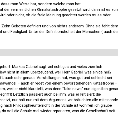
, dass man Werte hat, sondern welche man hat.
at der vermeintlichen Klimakatastrophe gesetzt wird, dann ist es zu
 wird oder nicht, ob die freie Meinung geachtet werden muss oder
Zehn Geboten definiert und von nichts anderem. Ohne sie fehlt de
t und Festigkeit. Unter der Definitionshoheit der Menschen ( auch de
ehört. Markus Gabriel sagt viel richtiges und vieles ziemlich
view nicht in allem überzeugend, weil Herr Gabriel, was einige heiß
ifft, auch sehr genaue Vorstellungen hat, was gut und schlecht sei
limawandel – auch er redet von einem bevorstehenden Katastrophe –
lem, weil er nicht klarstellt, was denn "fake news" nun eigentlich gena
griff!) Letztlich passiert auch bei ihm, was er kritisiert: die
esetzt, nur halt nun mit dem Argument, wir bräuchten alle miteinande
 nach Philosophieunterricht in der Schule ist wohlfeil, ich glaube
t; da soll die Schule mal wieder reparieren, was die Gesellschaft seit