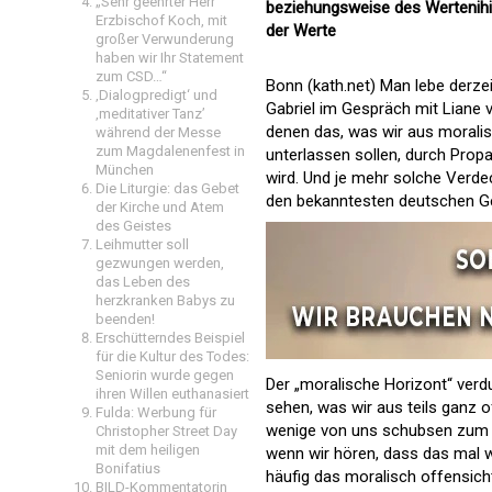
„Sehr geehrter Herr
beziehungsweise des Wertenihili
Erzbischof Koch, mit
der Werte
großer Verwunderung
haben wir Ihr Statement
zum CSD…“
Bonn (kath.net) Man lebe derzei
‚Dialogpredigt‘ und
Gabriel im Gespräch mit Liane v
‚meditativer Tanz’
denen das, was wir aus morali
während der Messe
zum Magdalenenfest in
unterlassen sollen, durch Prop
München
wird. Und je mehr solche Verdec
Die Liturgie: das Gebet
den bekanntesten deutschen Ge
der Kirche und Atem
des Geistes
Leihmutter soll
gezwungen werden,
das Leben des
herzkranken Babys zu
beenden!
Erschütterndes Beispiel
für die Kultur des Todes:
Seniorin wurde gegen
Der „moralische Horizont“ verdu
ihren Willen euthanasiert
sehen, was wir aus teils ganz 
Fulda: Werbung für
wenige von uns schubsen zum B
Christopher Street Day
mit dem heiligen
wenn wir hören, dass das mal wi
Bonifatius
häufig das moralisch offensicht
BILD-Kommentatorin