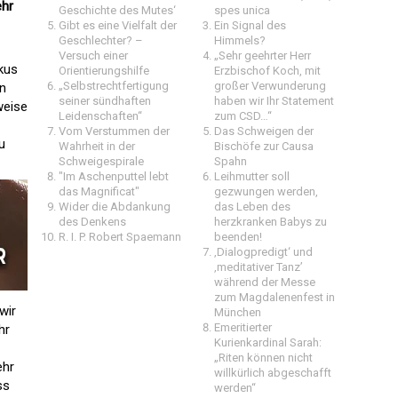
ehr
Geschichte des Mutes‘
spes unica
Gibt es eine Vielfalt der
Ein Signal des
Geschlechter? –
Himmels?
Versuch einer
„Sehr geehrter Herr
rkus
Orientierungshilfe
Erzbischof Koch, mit
„Selbstrechtfertigung
großer Verwunderung
in
seiner sündhaften
haben wir Ihr Statement
weise
Leidenschaften“
zum CSD…“
Vom Verstummen der
Das Schweigen der
u
Wahrheit in der
Bischöfe zur Causa
Schweigespirale
Spahn
"Im Aschenputtel lebt
Leihmutter soll
das Magnificat"
gezwungen werden,
Wider die Abdankung
das Leben des
des Denkens
herzkranken Babys zu
R. I. P. Robert Spaemann
beenden!
‚Dialogpredigt‘ und
‚meditativer Tanz’
während der Messe
zum Magdalenenfest in
wir
München
Emeritierter
hr
Kurienkardinal Sarah:
„Riten können nicht
ehr
willkürlich abgeschafft
ss
werden“