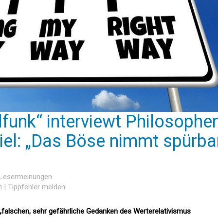
funk“ interviewt Philosophe
el: „Das Böse nimmt spürba
8 Lesermeinungen
n
|
Tippfehler melden
 „falschen, sehr gefährliche Gedanken des Werterelativismus