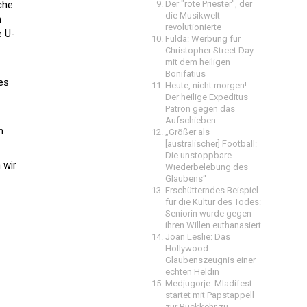
che
Der "rote Priester", der
die Musikwelt
n
revolutionierte
e U-
Fulda: Werbung für
Christopher Street Day
mit dem heiligen
Bonifatius
des
Heute, nicht morgen!
Der heilige Expeditus –
Patron gegen das
Aufschieben
n
„Größer als
[australischer] Football:
Die unstoppbare
 wir
Wiederbelebung des
Glaubens“
Erschütterndes Beispiel
für die Kultur des Todes:
Seniorin wurde gegen
ihren Willen euthanasiert
Joan Leslie: Das
Hollywood-
Glaubenszeugnis einer
echten Heldin
Medjugorje: Mladifest
startet mit Papstappell
zur Rückkehr zu