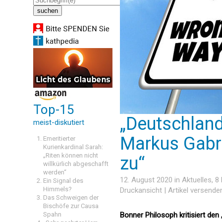
Top-15
„Deutschland
meist-diskutiert
Markus Gabri
Emeritierter
Kurienkardinal Sarah:
„Riten können nicht
zu“
willkürlich abgeschafft
werden“
12. August 2020 in
Aktuelles
, 
Ein Signal des
Himmels?
Druckansicht
|
Artikel versende
Das Schweigen der
Bischöfe zur Causa
Spahn
Bonner Philosoph kritisiert den