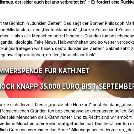
smus, der leider auch bei uns verbreitet ist“ – Er fordert eine Rückk
t tatsächlich in „dunklen Zeiten“. Das sagt der Bonner Philosoph Ma
on Billerbeck für den „Deutschlandfunk“. „Dunkle Zeiten sind Zeiten, 
schen – also alle Menschen betreffenden – Gründen tun beziehungs
aganda, Ideologie, Fake News, Halbwahrheiten und so weiter verdeckt
kungsstrategien wir haben, desto dunkler die Zeiten.“ Gabriel zählt z
genwartsphilosophen, so der „Detuschlandfunk“.
nkle sich derzeit. Dieser „moralische Horizont“ bestehe darin, „dass 
offensichtlichen Gründen tun beziehungsweise unterlassen sollen: Se
eispiel Menschen die U-Bahn runter. Und zu Recht sind wir empört,
eder in München oder Berlin stattgefunden hat. Das heißt, wir tun s
lich Gute und vermeiden das Böse.“ Allerdings sei es derzeit so, „da