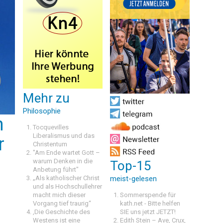
Mehr zu
Philosophie
n
Tocquevilles
Liberalismus und das
r
Christentum
"Am Ende wartet Gott –
warum Denken in die
Top-15
Anbetung führt"
„Als katholischer Christ
meist-gelesen
und als Hochschullehrer
macht mich dieser
Sommerspende für
Vorgang tief traurig“
kath.net - Bitte helfen
,Die Geschichte des
SIE uns jetzt JETZT!
Westens ist eine
Edith Stein – Ave, Crux,