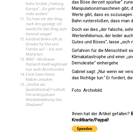
das Böse derzeit spürbar“ zuneh
Ruhs fordert „Festung
Manipulationsmaschinen gibt, di
Europa“: „Es geht nicht
mehr anders“
Werte gibt, dass es sozusagen n
'Du hast mir den Weg
Bahn runterstoßen, dass man 
nach Ars gezeigt; ich
werde Dir den Weg zum
Doch sei dies „der falsche, se
Himmel zeigen'
Wertenihilismus, der leider auch
Kardinal Burke ruft zu
Gutes und Böses“, lasse „sich 
Einsatz für Ehe und
Familie auf – bis zum
Gefahren für die Menschheit si
Martyrium
Klimakatastrophe und einer „unet
IRRE! - Moskauer
Demokratie“ einhergehe.
Patriarch Kyrill legitimiert
nun auch Atombombe
Gabriel sagt: „Nur wenn wir ver
Frust beim Klima-
das Richtige tun.“ Er fordert, d
Kleber-Jesuiten
„Größer als
[australischer] Football:
Foto: Archivbild
Die unstoppbare
Wiederbelebung des
Glaubens“
Ihnen hat der Artikel gefallen?
B
Kreditkarte/Paypal!