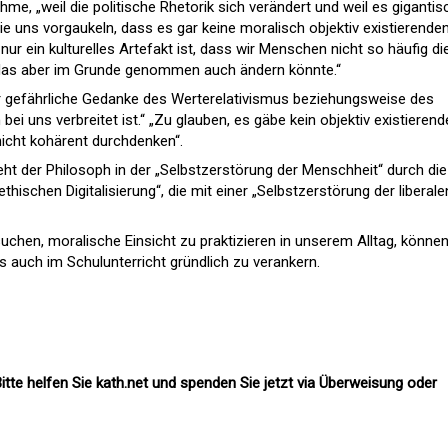
me, „weil die politische Rhetorik sich verändert und weil es gigantis
e uns vorgaukeln, dass es gar keine moralisch objektiv existierende
ur ein kulturelles Artefakt ist, dass wir Menschen nicht so häufig di
das aber im Grunde genommen auch ändern könnte.“
hr gefährliche Gedanke des Werterelativismus beziehungsweise des
 bei uns verbreitet ist.“ „Zu glauben, es gäbe kein objektiv existieren
nicht kohärent durchdenken“.
eht der Philosoph in der „Selbstzerstörung der Menschheit“ durch die
hischen Digitalisierung“, die mit einer „Selbstzerstörung der liberale
suchen, moralische Einsicht zu praktizieren in unserem Alltag, können
ies auch im Schulunterricht gründlich zu verankern.
itte helfen Sie kath.net und spenden Sie jetzt via Überweisung oder