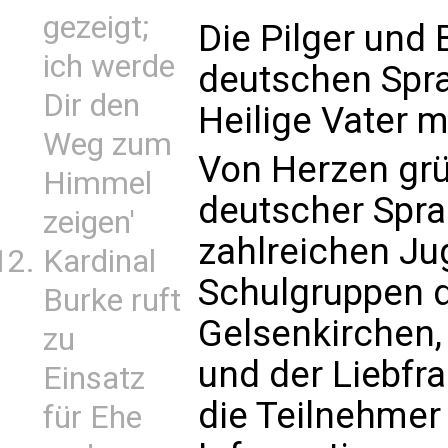
gezeigt;
Die Pilger und
ich werde
deutschen Spr
Dir den
Heilige Vater 
Weg zum
Von Herzen grü
Himmel
deutscher Spra
zeigen'
zahlreichen Ju
Kardinal
Schulgruppen
Burke ruft
Gelsenkirchen
zu
und der Liebfr
Einsatz
die Teilnehmer
für Ehe