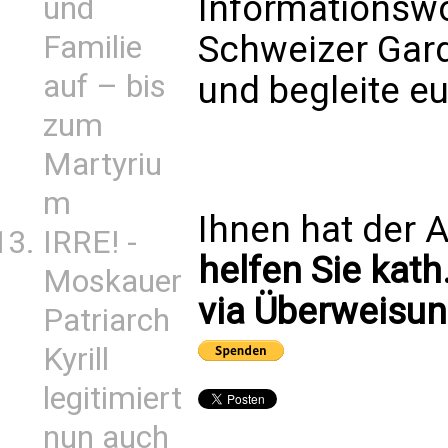
Informationswo
und
Schweizer Gard
Familie
auf – bis
und begleite e
zum
Martyriu
m
Ihnen hat der A
IRRE! -
helfen Sie kath
Moskauer
via Überweisun
Patriarch
Kyrill
legitimiert
nun auch