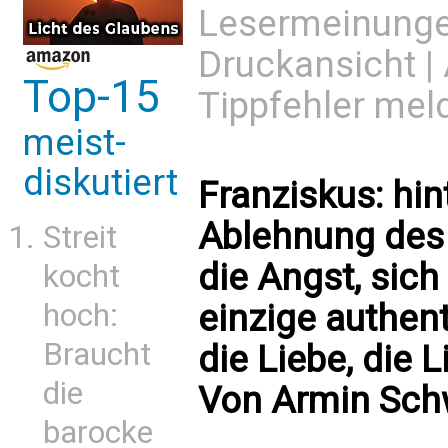
Lesermeinung
Druckansicht
|
Top-15
Tippfehler mel
meist-
diskutiert
Franziskus: hin
Ablehnung des
Streit
die Angst, sich
kocht
einzige authen
hoch:
Braucht
die Liebe, die L
die
Von Armin Sch
barocke