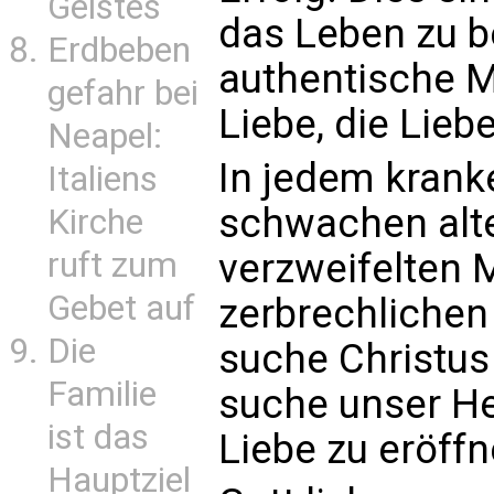
Geistes
das Leben zu b
Erdbeben
authentische M
gefahr bei
Liebe, die Liebe,
Neapel:
In jedem krank
Italiens
schwachen alt
Kirche
verzweifelten 
ruft zum
Gebet auf
zerbrechlichen
Die
suche Christus 
Familie
suche unser He
ist das
Liebe zu eröffn
Hauptziel