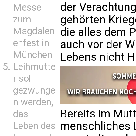
der Verachtung
Messe
gehörten Krieg
zum
die alles dem P
Magdalen
enfest in
auch vor der 
München
Lebens nicht H
Leihmutte
r soll
gezwunge
n werden,
Bereits im Mutt
das
menschliches L
Leben des