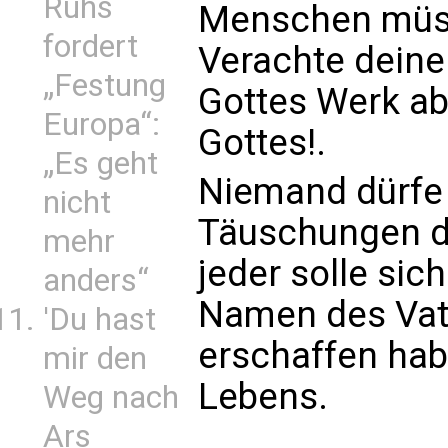
Ruhs
Menschen müss
fordert
Verachte deine
„Festung
Gottes Werk ab
Europa“:
Gottes!.
„Es geht
Niemand dürfe
nicht
Täuschungen d
mehr
jeder solle sic
anders“
Namen des Vat
'Du hast
erschaffen habe
mir den
Lebens.
Weg nach
Ars