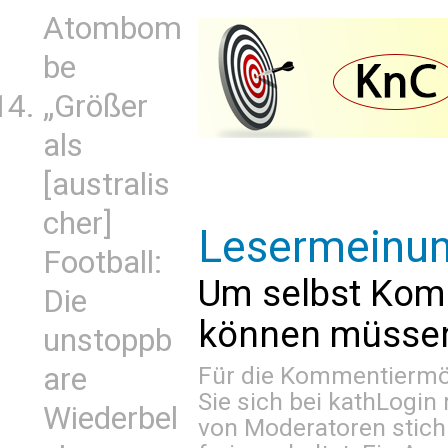
Atombom
be
„Größer
als
[australis
cher]
Lesermeinu
Football:
Um selbst Kom
Die
können müssen 
unstoppb
Für die Kommentiermög
are
Sie sich bei
kathLogin 
Wiederbel
von Moderatoren stich