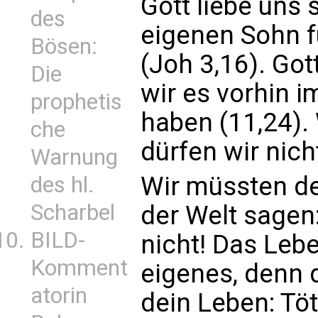
Gott liebe uns 
des
eigenen Sohn f
Bösen:
(Joh 3,16). Gott
Die
wir es vorhin 
prophetis
haben (11,24). 
che
dürfen wir nicht
Warnung
Wir müssten d
des hl.
Scharbel
der Welt sagen
BILD-
nicht! Das Leb
Komment
eigenes, denn d
atorin
dein Leben: Töt