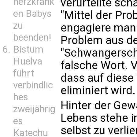
verurteilte sch
herzkrank
en Babys
"Mittel der Pro
zu
engagiere man e
beenden!
Problem aus de
Bistum
"Schwangerscha
Huelva
falsche Wort. 
führt
dass auf diese
verbindlic
eliminiert wird.
hes
Hinter der Gew
zweijährig
Lebens stehe i
es
selbst zu verlie
Katechu