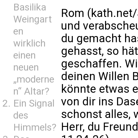
Basilika
Rom (kath.net/as
Weingart
und verabscheu
en
du gemacht has
wirklich
gehasst, so hät
einen
geschaffen. W
neuen
deinen Willen 
„moderne
könnte etwas er
n“ Altar?
von dir ins Da
Ein Signal
schonst alles, 
des
Herr, du Freund
Himmels?