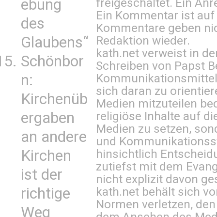
freigeschaltet. Ein Anr
ebung
Ein Kommentar ist auf
des
Kommentare geben nic
Redaktion wieder.
Glaubens“
kath.net verweist in
Schönbor
Schreiben von Papst B
Kommunikationsmittel 
n:
sich daran zu orientie
Kirchenüb
Medien mitzuteilen be
religiöse Inhalte auf 
ergaben
Medien zu setzen, sond
an andere
und Kommunikationsst
hinsichtlich Entscheid
Kirchen
zutiefst mit dem Eva
ist der
nicht explizit davon ge
kath.net behält sich v
richtige
Normen verletzen, den
Weg
dem Ansehen des Mediu