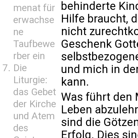
behinderte Kind
menat für
Hilfe braucht, d
erwachse
nicht zurechtko
ne
Geschenk Gotte
Taufbewe
selbstbezogene
rber ein
Die
und mich in de
Liturgie:
kann.
das Gebet
Was führt den
der Kirche
Leben abzulehne
und Atem
sind die Götzen
des
Erfolg. Dies si