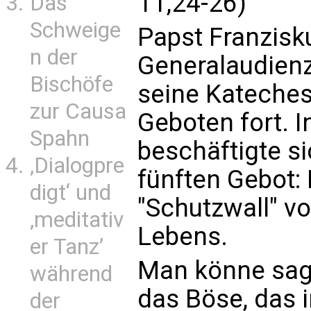
11,24-26)
Das
Schweige
Papst Franzisku
n der
Generalaudienz
Bischöfe
seine Kateches
zur Causa
Geboten fort. 
Spahn
beschäftigte s
‚Dialogpre
fünften Gebot: 
digt‘ und
"Schutzwall" v
‚meditativ
Lebens.
er Tanz’
Man könne sage
während
das Böse, das i
der