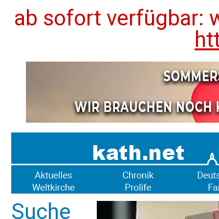
ab sofort verfügbar: 
ht
Suche