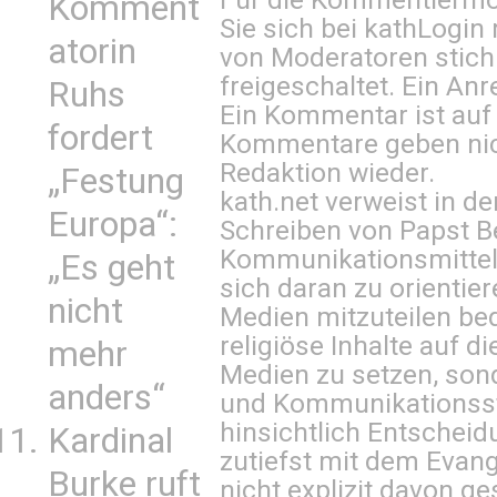
Komment
Sie sich bei
kathLogin 
atorin
von Moderatoren stich
freigeschaltet. Ein Anr
Ruhs
Ein Kommentar ist auf
fordert
Kommentare geben nic
Redaktion wieder.
„Festung
kath.net verweist in
Europa“:
Schreiben von Papst B
Kommunikationsmittel 
„Es geht
sich daran zu orientie
nicht
Medien mitzuteilen be
religiöse Inhalte auf 
mehr
Medien zu setzen, sond
anders“
und Kommunikationsst
hinsichtlich Entscheid
Kardinal
zutiefst mit dem Eva
Burke ruft
nicht explizit davon ge