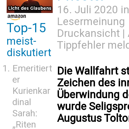
16. Juli 2020 i
Lesermeinung
Top-15
Druckansicht
|
meist-
Tippfehler mel
diskutiert
Emeritiert
Die Wallfahrt s
er
Zeichen des in
Kurienkar
Überwindung d
dinal
wurde Seligspr
Sarah:
Augustus Tolton
„Riten