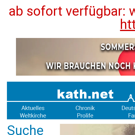
ab sofort verfügbar: 
ht
Suche