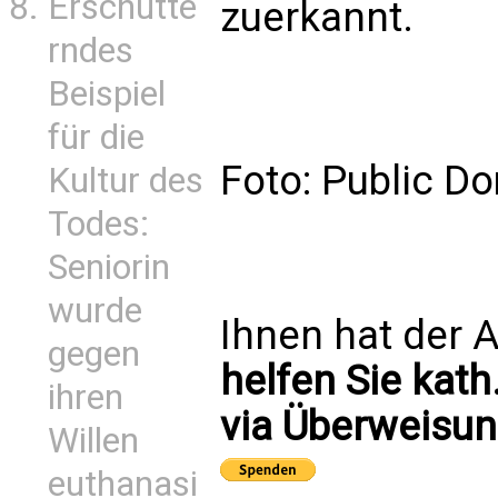
Erschütte
zuerkannt.
rndes
Beispiel
für die
Foto: Public D
Kultur des
Todes:
Seniorin
wurde
Ihnen hat der A
gegen
helfen Sie kath
ihren
via Überweisun
Willen
euthanasi