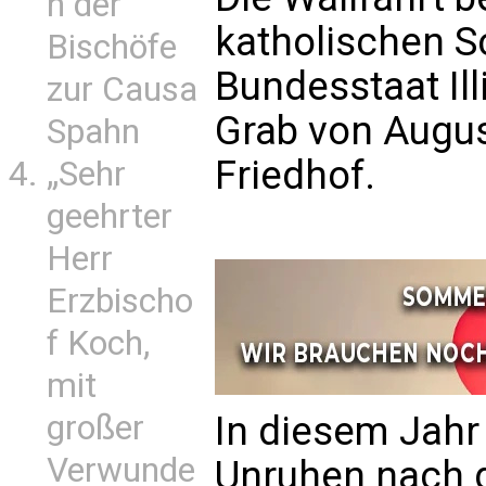
n der
katholischen S
Bischöfe
Bundesstaat Il
zur Causa
Grab von Augus
Spahn
Friedhof.
„Sehr
geehrter
Herr
Erzbischo
f Koch,
mit
In diesem Jahr
großer
Verwunde
Unruhen nach 