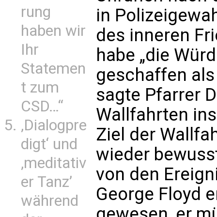
rung
in Polizeigewa
haben wir
des inneren Fr
Ihr
habe „die Wür
Statemen
geschaffen als
t zum
sagte Pfarrer D
CSD…“
Wallfahrten ins
‚Dialogpre
Ziel der Wallfa
digt‘ und
wieder bewusst
‚meditativ
von den Ereign
er Tanz’
George Floyd er
während
gewesen, er m