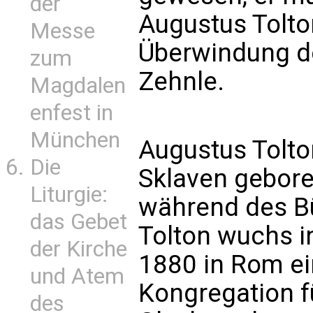
der
Augustus Tolto
Messe
Überwindung d
zum
Zehnle.
Magdalen
enfest in
München
Augustus Tolto
Die
Sklaven gebore
Liturgie:
während des Bü
das Gebet
Tolton wuchs in
der Kirche
1880 in Rom ei
und Atem
Kongregation f
des