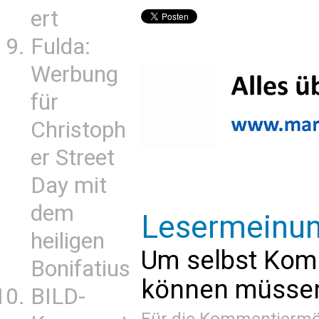
ert
Fulda:
Werbung
für
Christoph
er Street
Day mit
dem
Lesermeinu
heiligen
Um selbst Kom
Bonifatius
können müssen 
BILD-
Für die Kommentiermög