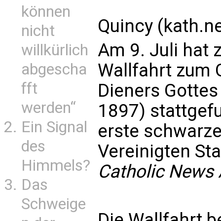
können
Quincy (kath.ne
nicht
Am 9. Juli hat 
willkürlich
Wallfahrt zum 
abgescha
fft
Dieners Gottes
werden“
1897) stattgef
Ein Signal
erste schwarze
des
Vereinigten Sta
Himmels?
Catholic News
Das
Schweige
Die Wallfahrt b