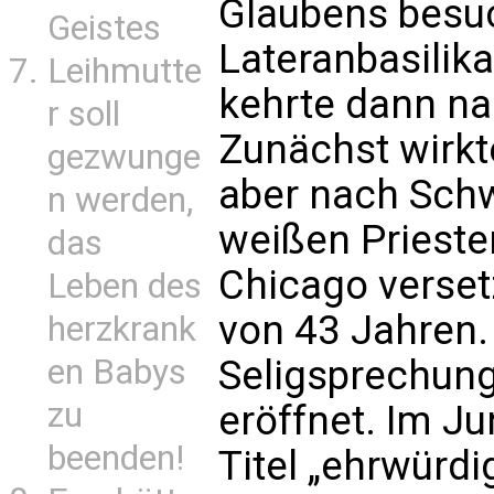
Glaubens besuc
Geistes
Lateranbasilik
Leihmutte
kehrte dann nac
r soll
Zunächst wirkte
gezwunge
aber nach Schw
n werden,
weißen Priester
das
Chicago versetz
Leben des
von 43 Jahren.
herzkrank
Seligsprechun
en Babys
zu
eröffnet. Im J
beenden!
Titel „ehrwürdi