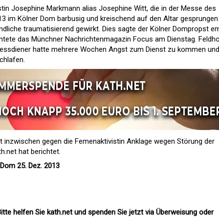
istin Josephine Markmann alias Josephine Witt, die in der Messe des
13 im Kölner Dom barbusig und kreischend auf den Altar gesprungen
endliche traumatisierend gewirkt. Dies sagte der Kölner Dompropst e
chtete das Münchner Nachrichtenmagazin Focus am Dienstag. Feldh
Ein Messdiener hatte mehrere Wochen Angst zum Dienst zu kommen un
chlafen.
t inzwischen gegen die Femenaktivistin Anklage wegen Störung der
th.net hat berichtet
.
 Dom 25. Dez. 2013
itte helfen Sie kath.net und spenden Sie jetzt via Überweisung oder