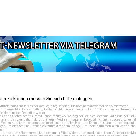
n zu können müssen Sie sich bitte einloggen.
Artikeln müssen Sie sich bei
kathLogin registrieren
. Die Kommentare werden von Moderatoren
t. Ein Anrecht auf Freischaltung besteht nicht. Ein Kommentar ist auf 1000 Zeichen beschränkt. Di
e Meinung der Redaktion wieder.
 an das Schreiben von Papst Benedikt zum 45. Welttag der Sozialen Kommunikationsmittel und lä
tieren: "Das Evangelium durch die neuen Medien mitzuteilen bedeutet nicht nur, ausgesprochen rel
en Medien zu setzen, sondern auch im eigenen digitalen Profil und Kommunikationsstil konsequent
en, Präferenzen und Urteilen, die zutiefst mit dem Evangelium übereinstimmen, auch wenn nicht
net
)
e strafrechtliche Normen verletzen, den guten Sitten widersprechen oder sonst dem Ansehen des M