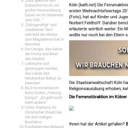
„Sehr geehrter Herr
Köln (kath.net) Die Femenaktiv
Erzbischof Koch, mit
großer Verwunderung
ersten Weihnachtsfeiertags 20
haben wir Ihr Statement
(Foto), hat auf Kinder und Jug
zum CSD…“
Norbert Feldhoff. Darüber beri
‚Dialogpredigt‘ und
erläuterte wörtlich weiter: 
‚meditativer Tanz’
wollte nur noch bei den Eltern s
während der Messe
zum Magdalenenfest in
München
Die Liturgie: das Gebet
der Kirche und Atem
des Geistes
Leihmutter soll
gezwungen werden,
das Leben des
herzkranken Babys zu
Die Staatsanwaltschaft Köln ha
beenden!
BILD-Kommentatorin
Religionsausübung erhoben,
ka
Ruhs fordert „Festung
Die Femenstöraktion im Kölner
Europa“: „Es geht nicht
mehr anders“
Fulda: Werbung für
Christopher Street Day
mit dem heiligen
Bonifatius
Ihnen hat der Artikel gefallen?
B
Erschütterndes Beispiel