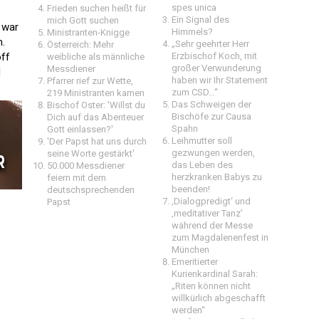
spes unica
Frieden suchen heißt für
Ein Signal des
mich Gott suchen
 war
Himmels?
Ministranten-Knigge
m.
„Sehr geehrter Herr
Österreich: Mehr
off
Erzbischof Koch, mit
weibliche als männliche
großer Verwunderung
Messdiener
d
haben wir Ihr Statement
Pfarrer rief zur Wette,
zum CSD…“
219 Ministranten kamen
Das Schweigen der
Bischof Oster: 'Willst du
Bischöfe zur Causa
Dich auf das Abenteuer
Spahn
Gott einlassen?'
Leihmutter soll
'Der Papst hat uns durch
gezwungen werden,
seine Worte gestärkt'
das Leben des
50.000 Messdiener
herzkranken Babys zu
feiern mit dem
beenden!
deutschsprechenden
‚Dialogpredigt‘ und
Papst
‚meditativer Tanz’
während der Messe
zum Magdalenenfest in
München
Emeritierter
Kurienkardinal Sarah:
„Riten können nicht
willkürlich abgeschafft
werden“