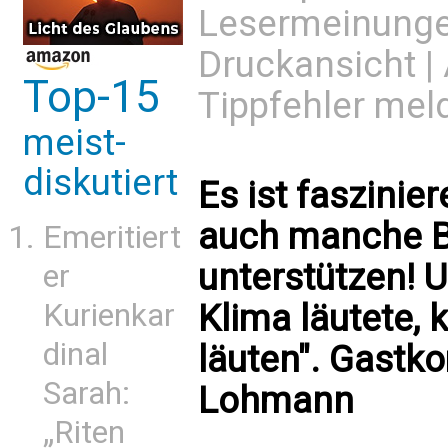
Lesermeinung
Druckansicht
|
Top-15
Tippfehler mel
meist-
diskutiert
Es ist faszini
auch manche B
Emeritiert
unterstützen! 
er
Klima läutete,
Kurienkar
dinal
läuten". Gastk
Sarah:
Lohmann
„Riten