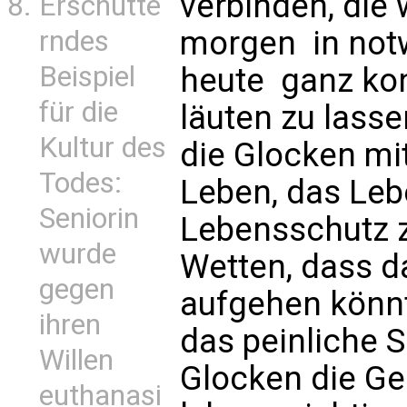
verbinden, die
Erschütte
morgen  in no
rndes
Beispiel
heute  ganz k
für die
läuten zu lasse
Kultur des
die Glocken mit
Todes:
Leben, das Leb
Seniorin
Lebensschutz z
wurde
Wetten, dass d
gegen
aufgehen könn
ihren
das peinliche 
Willen
Glocken die Ge
euthanasi