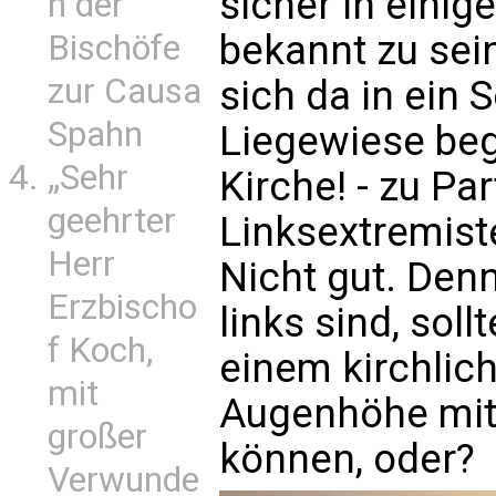
sicher in einig
n der
bekannt zu sei
Bischöfe
zur Causa
sich da in ein 
Spahn
Liegewiese begi
„Sehr
Kirche! - zu Pa
geehrter
Linksextremist
Herr
Nicht gut. Den
Erzbischo
links sind, soll
f Koch,
einem kirchlic
mit
Augenhöhe mit
großer
können, oder?
Verwunde