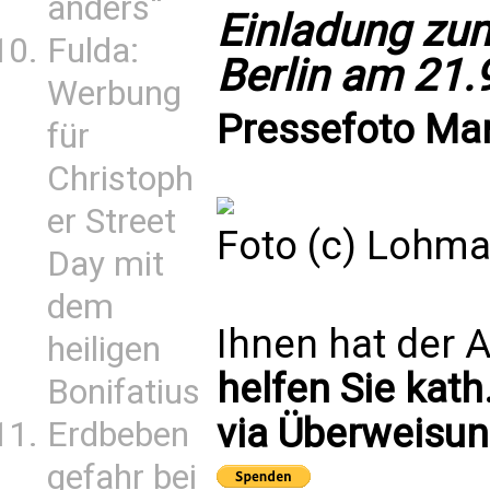
anders“
Einladung zu
Fulda:
Berlin am 21.
Werbung
Pressefoto Ma
für
Christoph
er Street
Foto (c) Lohm
Day mit
dem
Ihnen hat der A
heiligen
helfen Sie kath
Bonifatius
via Überweisun
Erdbeben
gefahr bei