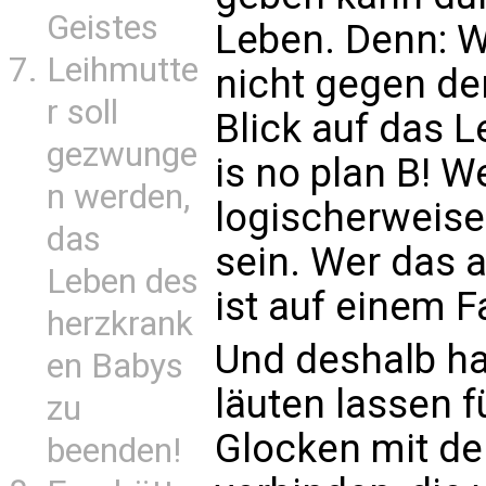
Geistes
Leben. Denn: We
Leihmutte
nicht gegen de
r soll
Blick auf das 
gezwunge
is no plan B! We
n werden,
logischerweise
das
sein. Wer das a
Leben des
ist auf einem 
herzkrank
Und deshalb ha
en Babys
läuten lassen f
zu
Glocken mit de
beenden!