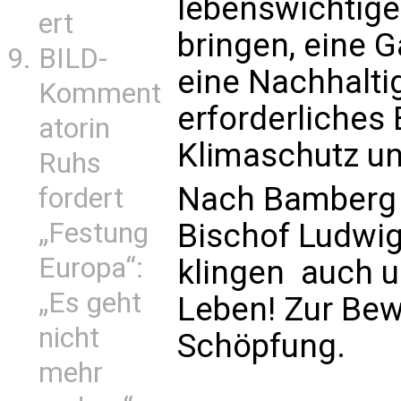
lebenswichtige
ert
bringen, eine G
BILD-
eine Nachhaltig
Komment
erforderliches
atorin
Klimaschutz un
Ruhs
Nach Bamberg a
fordert
Bischof Ludwig
„Festung
Europa“:
klingen  auch 
„Es geht
Leben! Zur Be
nicht
Schöpfung.
mehr