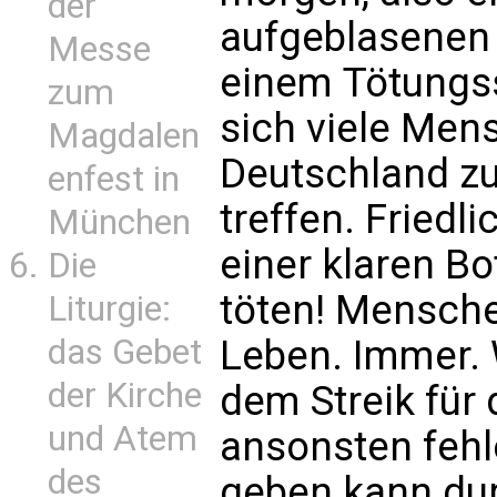
der
aufgeblasenen K
Messe
einem Tötungss
zum
sich viele Men
Magdalen
Deutschland z
enfest in
treffen. Friedl
München
einer klaren Bo
Die
töten! Mensche
Liturgie:
Leben. Immer. 
das Gebet
der Kirche
dem Streik für 
und Atem
ansonsten fehl
des
geben kann dur