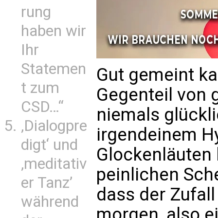
rung
haben wir
Ihr
Statemen
Gut gemeint k
t zum
Gegenteil von g
CSD…“
niemals glückl
‚Dialogpre
irgendeinem Hy
digt‘ und
Glockenläuten 
‚meditativ
peinlichen Sch
er Tanz’
dass der Zufall
während
morgen, also 