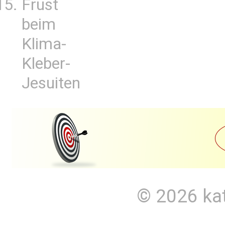
Frust
beim
Klima-
Kleber-
Jesuiten
© 2026
ka