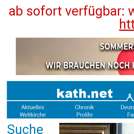
ab sofort verfügbar: 
ht
Suche