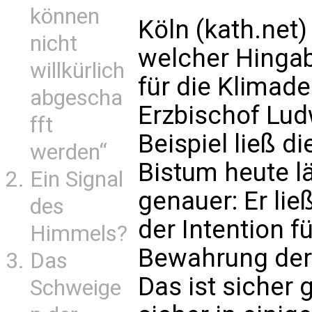
können
Köln (kath.net) 
nicht
welcher Hinga
willkürlich
für die Klimad
abgescha
Erzbischof Lu
fft
Beispiel ließ d
werden“
Bistum heute lä
Ein Signal
genauer: Er li
des
der Intention f
Himmels?
Bewahrung der
Das
Das ist sicher
Schweige