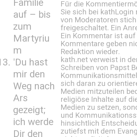
Familie
Für die Kommentiermög
Sie sich bei
kathLogin 
auf – bis
von Moderatoren stich
zum
freigeschaltet. Ein Anr
Ein Kommentar ist auf
Martyriu
Kommentare geben nic
m
Redaktion wieder.
kath.net verweist in
'Du hast
Schreiben von Papst B
mir den
Kommunikationsmittel 
sich daran zu orientie
Weg nach
Medien mitzuteilen be
Ars
religiöse Inhalte auf 
Medien zu setzen, sond
gezeigt;
und Kommunikationsst
ich werde
hinsichtlich Entscheid
zutiefst mit dem Eva
Dir den