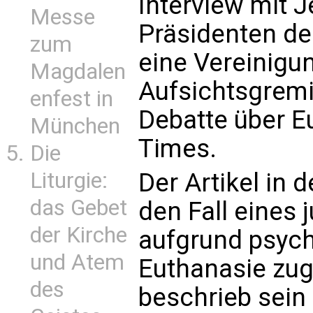
Interview mit 
Messe
Präsidenten de
zum
eine Vereinigu
Magdalen
Aufsichtsgremi
enfest in
Debatte über Eu
München
Times.
Die
Liturgie:
Der Artikel in 
das Gebet
den Fall eines
der Kirche
aufgrund psych
und Atem
Euthanasie zug
des
beschrieb sein 