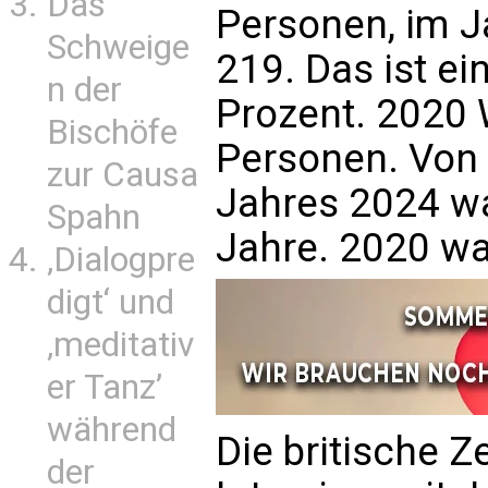
Das
Personen, im 
Schweige
219. Das ist ei
n der
Prozent. 2020 
Bischöfe
Personen. Von
zur Causa
Jahres 2024 wa
Spahn
Jahre. 2020 war
‚Dialogpre
digt‘ und
‚meditativ
er Tanz’
während
Die britische Z
der