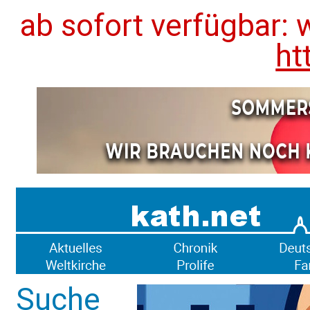
ab sofort verfügbar: 
ht
Suche