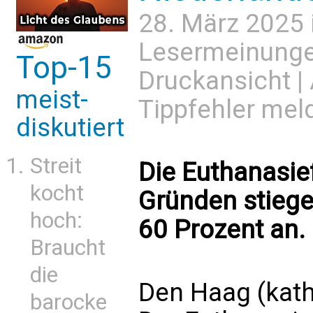
28. März 2025 
Lesermeinung
Top-15
Druckansicht
|
meist-
Tippfehler mel
diskutiert
Streit
Die Euthanasie
kocht
Gründen stieg
hoch:
60 Prozent an.
Braucht
die
Den Haag (kath
barocke