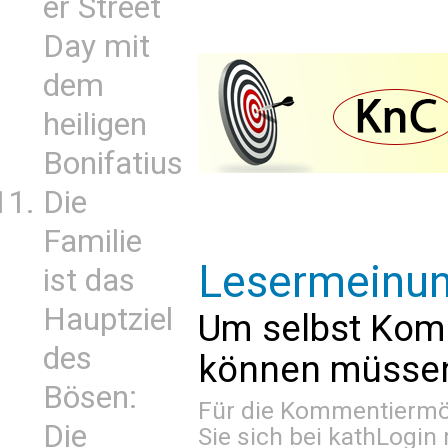
er Street
Day mit
dem
heiligen
Bonifatius
Die
Familie
Lesermeinu
ist das
Hauptziel
Um selbst Kom
des
können müssen 
Bösen:
Für die Kommentiermög
Die
Sie sich bei
kathLogin 