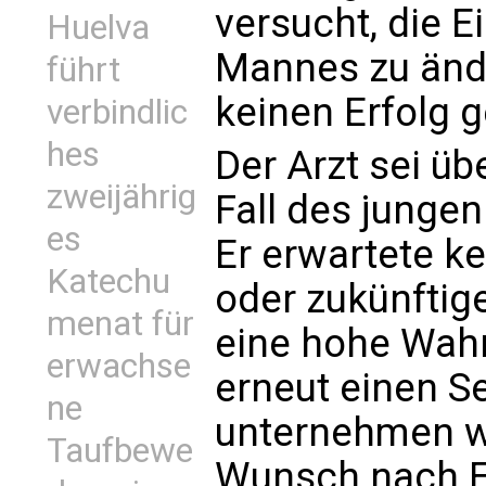
versucht, die E
Huelva
Mannes zu ände
führt
keinen Erfolg g
verbindlic
hes
Der Arzt sei ü
zweijährig
Fall des junge
es
Er erwartete k
Katechu
oder zukünftig
menat für
eine hohe Wahr
erwachse
erneut einen S
ne
unternehmen wü
Taufbewe
Wunsch nach Eu