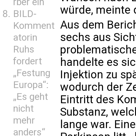
rber ein
würde, meinte d
BILD-
Aus dem Berich
Komment
sechs aus Sich
atorin
problematische
Ruhs
fordert
handelte es sic
„Festung
Injektion zu sp
Europa“:
wodurch der Z
„Es geht
Eintritt des Ko
nicht
Substanz, welc
mehr
lange war. Eine
anders“