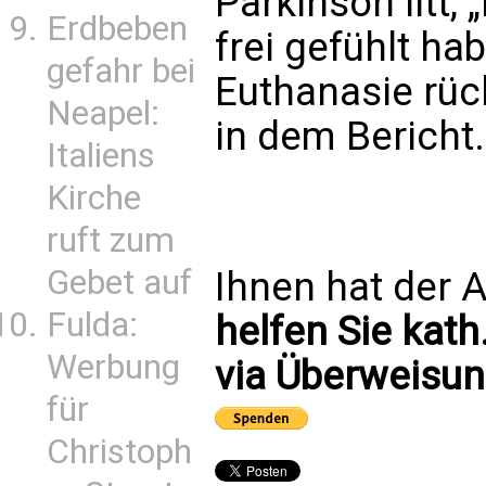
Parkinson litt,
Erdbeben
frei gefühlt ha
gefahr bei
Euthanasie rüc
Neapel:
in dem Bericht.
Italiens
Kirche
ruft zum
Gebet auf
Ihnen hat der A
Fulda:
helfen Sie kath
Werbung
via Überweisun
für
Christoph