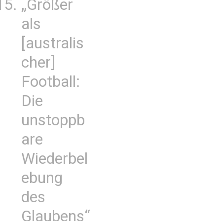
„Größer
als
[australis
cher]
Football:
Die
unstoppb
are
Wiederbel
ebung
des
Glaubens“