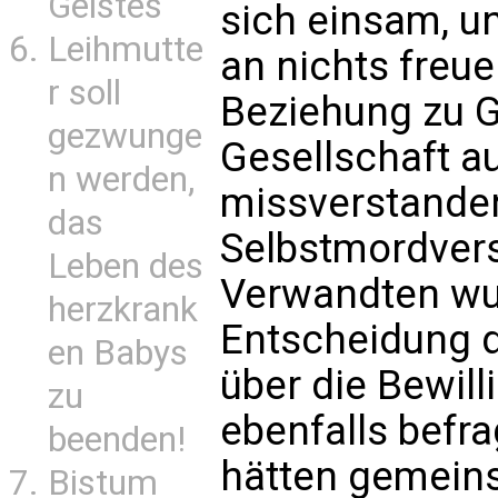
Geistes
sich einsam, u
Leihmutte
an nichts freue
r soll
Beziehung zu G
gezwunge
Gesellschaft a
n werden,
missverstanden.
das
Selbstmordvers
Leben des
Verwandten wu
herzkrank
Entscheidung 
en Babys
über die Bewil
zu
ebenfalls befra
beenden!
hätten gemein
Bistum