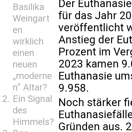
Der Euthanasie
Basilika
für das Jahr 20
Weingart
veröffentlicht 
en
Anstieg der Eu
wirklich
Prozent im Ver
einen
2023 kamen 9.
neuen
Euthanasie um
„moderne
9.958.
n“ Altar?
Ein Signal
Noch stärker fi
des
Euthanasiefäll
Himmels?
Gründen aus. 