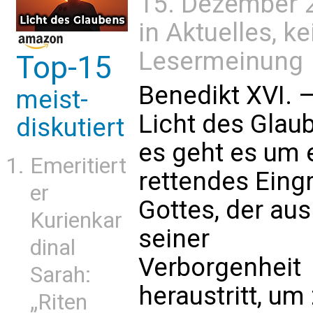
15. Dezember 
in
Aktuelles
, k
Lesermeinung
Top-15
Benedikt XVI. 
meist-
Licht des Glau
diskutiert
es geht es um 
Emeritiert
rettendes Eing
er
Gottes, der aus
Kurienkar
seiner
dinal
Verborgenheit
Sarah:
heraustritt, um
„Riten