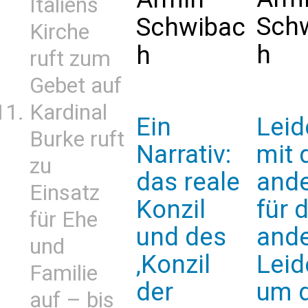
Italiens
Sch
Schwibac
Kirche
h
h
ruft zum
Gebet auf
Kardinal
Ein
Leid
Burke ruft
Narrativ:
mit
zu
das reale
ande
Einsatz
Konzil
für d
für Ehe
und des
ande
und
‚Konzil
Leid
Familie
der
um 
auf – bis