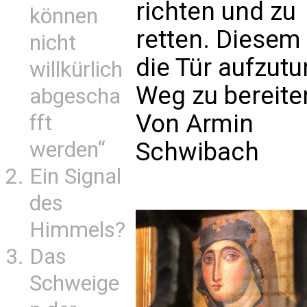
richten und zu
können
retten. Diesem 
nicht
die Tür aufzutu
willkürlich
Weg zu bereite
abgescha
Von Armin
fft
werden“
Schwibach
Ein Signal
des
Himmels?
Das
Schweige