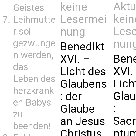
Aktu
keine
Geistes
kein
Lesermei
Leihmutte
Les
nung
r soll
nun
gezwunge
Benedikt
n werden,
Bene
XVI. –
das
XVI.
Licht des
Leben des
Lich
Glaubens
herzkrank
Gla
: der
en Babys
:
Glaube
zu
Sac
an Jesus
beenden!
ntu
Christus