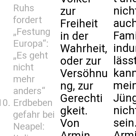
Ruhs
nich
zur
fordert
auch
Freiheit
„Festung
Fami
in der
Europa“:
ind
Wahrheit,
„Es geht
lässt
oder zur
nicht
kan
Versöhnu
mehr
mei
ng, zur
anders“
Jün
Gerechti
Erdbeben
nich
gkeit.
gefahr bei
sein
Von
Neapel:
Arm
Armin