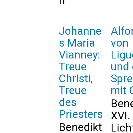
h
Johanne
Alfo
s Maria
von
Vianney:
Ligu
Treue
und 
Christi,
Spr
Treue
mit 
des
Bene
Priesters
XVI.
Benedikt
Lich