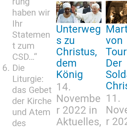
rung
haben wir
Ihr
Unterweg
Mart
Statemen
s zu
von
t zum
Christus,
Tour
CSD…“
dem
Der
Die
König
Sold
Liturgie:
Chri
14.
das Gebet
11.
Novembe
der Kirche
Nov
r 2022 in
und Atem
r 20
Aktuelles
,
des