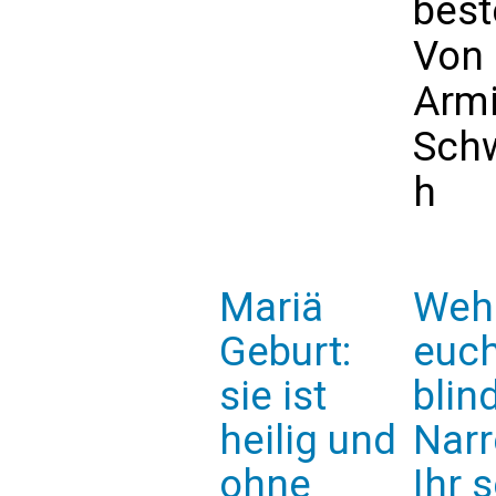
best
Von
Arm
Sch
h
Mariä
Weh
Geburt:
euch
sie ist
blin
heilig und
Narr
ohne
Ihr 