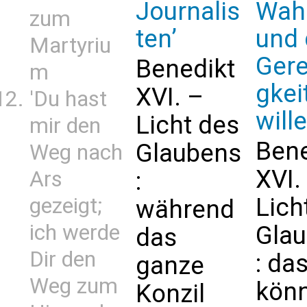
Journalis
Wahr
zum
ten’
und 
Martyriu
Gere
Benedikt
m
gkei
XVI. –
'Du hast
will
Licht des
mir den
Bene
Glaubens
Weg nach
XVI.
Ars
:
Lich
gezeigt;
während
ich werde
Gla
das
Dir den
: da
ganze
Weg zum
kön
Konzil