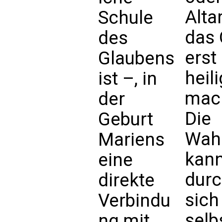
Altar
Schule
das 
des
erst
Glaubens
heili
ist –, in
mac
der
Die
Geburt
Wahr
Mariens
kann
eine
dur
direkte
sich
Verbindu
selb
ng mit