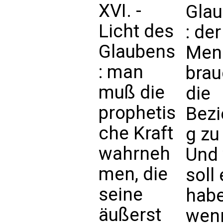
XVI. -
Gla
Licht des
: der
Glaubens
Men
: man
brau
muß die
die
prophetis
Bez
che Kraft
g zu
wahrneh
Und 
men, die
soll 
seine
habe
äußerst
wen