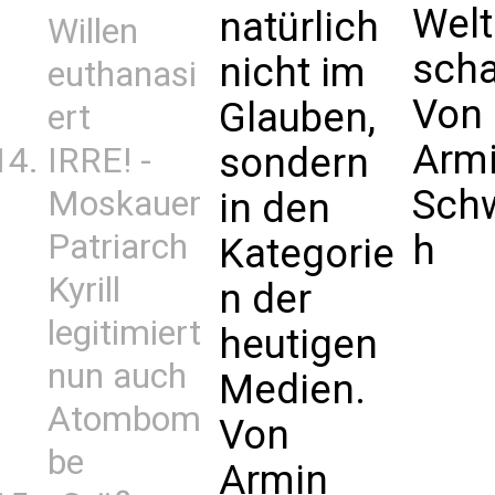
Welt
natürlich
Willen
scha
nicht im
euthanasi
Von
Glauben,
ert
Arm
sondern
IRRE! -
Sch
Moskauer
in den
Patriarch
h
Kategorie
Kyrill
n der
legitimiert
heutigen
nun auch
Medien.
Atombom
Von
be
Armin