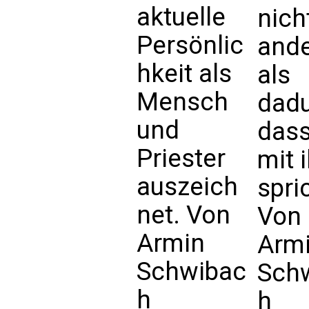
aktuelle
nich
Persönlic
and
hkeit als
als
Mensch
dadu
und
dass
Priester
mit 
auszeich
spri
net. Von
Von
Armin
Arm
Schwibac
Sch
h
h