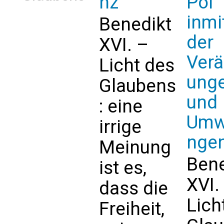
nz
Pol
inmi
Benedikt
der
XVI. –
Verä
Licht des
ung
Glaubens
und
: eine
Umw
irrige
nge
Meinung
Bene
ist es,
XVI.
dass die
Lich
Freiheit,