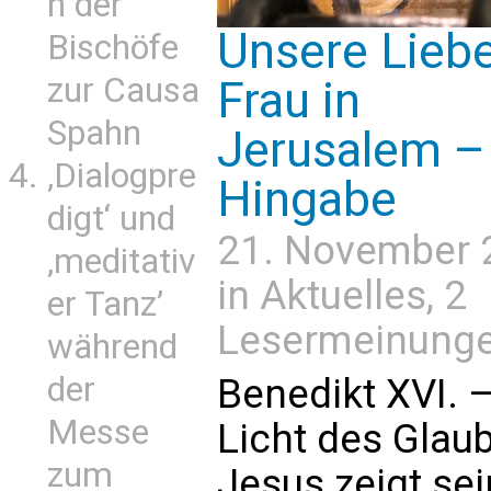
n der
Unsere Lieb
Bischöfe
zur Causa
Frau in
Spahn
Jerusalem –
‚Dialogpre
Hingabe
digt‘ und
21. November 
‚meditativ
in
Aktuelles
, 2
er Tanz’
Lesermeinung
während
der
Benedikt XVI. 
Messe
Licht des Glau
zum
Jesus zeigt se