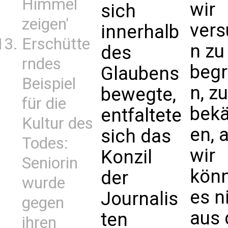
Himmel
wir
sich
zeigen'
ver
innerhalb
Erschütte
n zu
des
rndes
beg
Glaubens
Beispiel
n, zu
bewegte,
für die
bek
entfaltete
Kultur des
en, 
sich das
Todes:
wir
Konzil
Seniorin
kön
der
wurde
es n
Journalis
gegen
aus 
ten
ihren