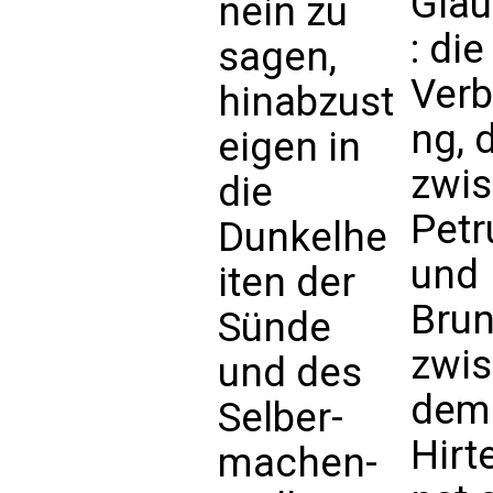
Gla
nein zu
: die
sagen,
Verb
hinabzust
ng, 
eigen in
zwi
die
Petr
Dunkelhe
und
iten der
Brun
Sünde
zwi
und des
dem
Selber-
Hirt
machen-