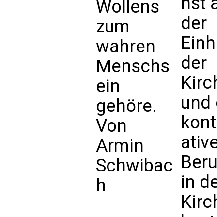
nst 
Wollens
der
zum
Einh
wahren
der
Menschs
Kirc
ein
und 
gehöre.
kon
Von
ativ
Armin
Ber
Schwibac
in d
h
Kirc