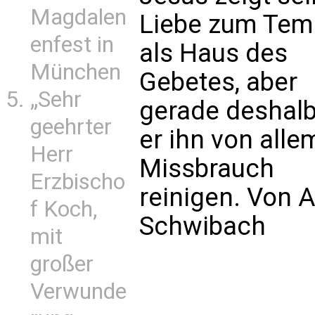
Magdalen
Liebe zum Tem
enfest in
als Haus des
München
Gebetes, aber
„Sehr
gerade deshalb
geehrter
er ihn von alle
Herr
Missbrauch
Erzbischo
reinigen. Von 
f Koch,
Schwibach
mit
großer
Verwunde