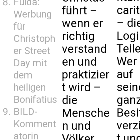
Fulda:
carit
führt –
Werbung
– di
wenn er
für
Logi
richtig
Christoph
Teil
verstand
er Street
Wer 
en und
Day mit
auf
praktizier
dem
sein
t wird –
heiligen
gan
die
Bonifatius
BILD-
Besi
Mensche
Komment
verz
n und
atorin
t un
Völker