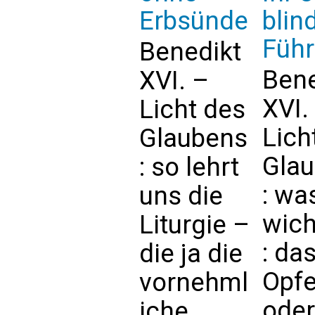
Erbsünde
blin
Führ
Benedikt
Bene
XVI. –
XVI.
Licht des
Lich
Glaubens
Gla
: so lehrt
: was
uns die
wich
Liturgie –
: da
die ja die
Opfe
vornehml
oder
iche